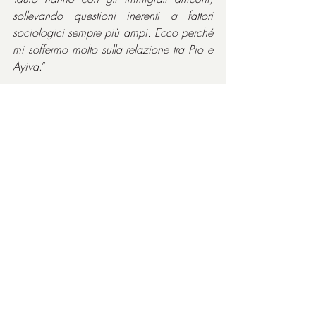
sollevando questioni inerenti a fattori 
sociologici sempre più ampi. Ecco perché 
mi soffermo molto sulla relazione tra Pio e 
Ayiva
.”
Premi in tutto il mondo, tra cui:
2017 - Festival di Cannes
Premio Europa Cinema Label
2018 - David di Donatello
Miglior regista
Miglior montaggio
Candidatura per miglior film
Candidatura per migliore sceneggiatura 