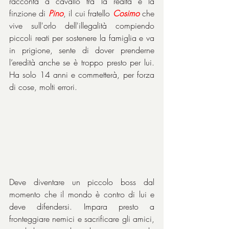
racconta a cavallo tra la realtà e la 
finzione di 
Pino
, il cui fratello 
Cosimo
 che 
vive sull'orlo dell'illegalità compiendo 
piccoli reati per sostenere la famiglia e va 
in prigione, sente di dover prenderne 
l’eredità anche se è troppo presto per lui. 
Ha solo 14 anni e commetterà, per forza 
di cose, molti errori.
Deve diventare un piccolo boss dal 
momento che il mondo è contro di lui e 
deve difendersi. Impara presto a 
fronteggiare nemici e sacrificare gli amici, 