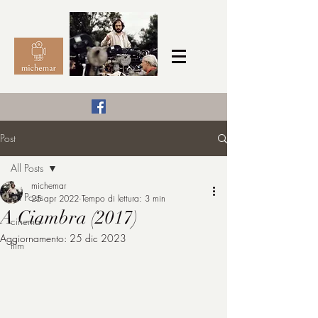
Il Cinema secondo me,
Post
michemar
All Posts
cinefilo da bambino
michemar
All Posts
25 apr 2022
Tempo di lettura: 3 min
A Ciambra (2017)
cinema
Aggiornamento:
25 dic 2023
film