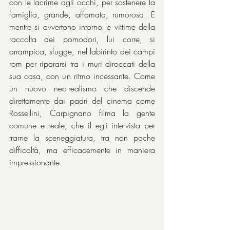
con le lacrime agli occhi, per sostenere la 
famiglia, grande, affamata, rumorosa. E 
mentre si avvertono intorno le vittime della 
raccolta dei pomodori, lui corre, si 
arrampica, sfugge, nel labirinto dei campi 
rom per ripararsi tra i muri diroccati della 
sua casa, con un ritmo incessante. Come 
un nuovo neo-realismo che discende 
direttamente dai padri del cinema come 
Rossellini, Carpignano filma la gente 
comune e reale, che il egli intervista per 
trarne la sceneggiatura, tra non poche 
difficoltà, ma efficacemente in maniera 
impressionante.