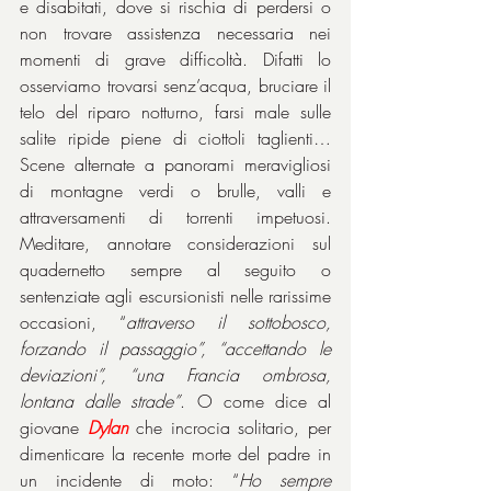
e disabitati, dove si rischia di perdersi o 
non trovare assistenza necessaria nei 
momenti di grave difficoltà. Difatti lo 
osserviamo trovarsi senz’acqua, bruciare il 
telo del riparo notturno, farsi male sulle 
salite ripide piene di ciottoli taglienti… 
Scene alternate a panorami meravigliosi 
di montagne verdi o brulle, valli e 
attraversamenti di torrenti impetuosi. 
Meditare, annotare considerazioni sul 
quadernetto sempre al seguito o 
sentenziate agli escursionisti nelle rarissime 
occasioni, “
attraverso il sottobosco, 
forzando il passaggio”, “accettando le 
deviazioni”, “una Francia ombrosa, 
lontana dalle strade”
. O come dice al 
giovane 
Dylan
 che incrocia solitario, per 
dimenticare la recente morte del padre in 
un incidente di moto: “
Ho sempre 