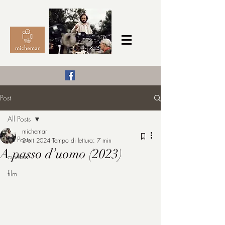
Il Cinema secondo me,
Post
michemar
All Posts
cinefilo da bambino
michemar
All Posts
2 ott 2024
Tempo di lettura: 7 min
A passo d’uomo (2023)
cinema
film