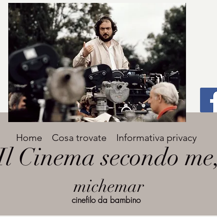
Titolo
Home
Cosa trovate
Informativa privacy
Avenir Light una delle font preferite dai
Il Cinema secondo me
designer. Facile da leggere, viene
grande
utilizzata per titoli e paragrafi.
michemar
cinefilo da bambino