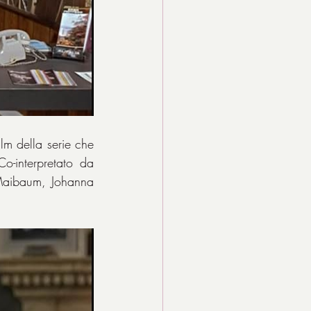
ilm della serie che 
 nei panni dell’immaginario agente dell’MI6. Co-interpretato da 
Maibaum, Johanna 