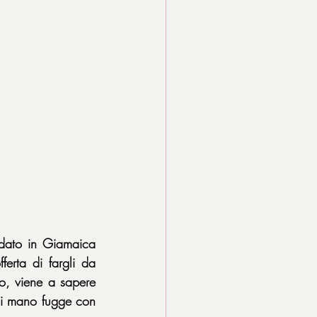
dato in Giamaica 
erta di fargli da 
o, viene a sapere 
di mano fugge con 