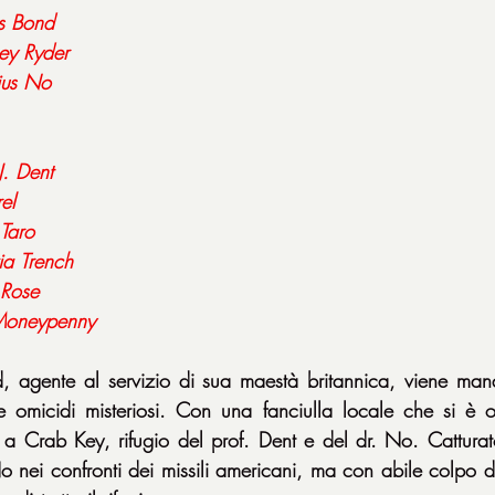
s
Bond
ey
Ryder
ius
No
J. Dent
el
Taro
ia
Trench
Rose
oneypenny
agente al servizio di sua maestà britannica, viene man
omicidi misteriosi. Con una fanciulla locale che si è off
a Crab Key, rifugio del prof. Dent e del dr. No. Catturat
No nei confronti dei missili americani, ma con abile colpo 