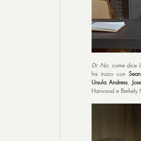
Dr. No
, come dice il
ha inizio con 
Sean
Ursula
Andress
, 
Jos
Harwood e Berkely M