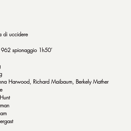
a di uccidere
962 spionaggio 1h50’
g
g
anna Harwood, Richard Maibaum, Berkely Mather
re
 Hunt
rman
dam
ergast