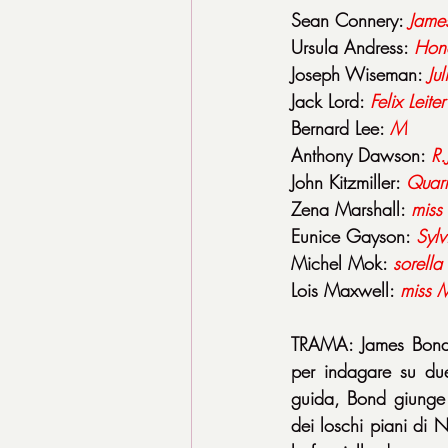
Sean Connery: 
Jame
Ursula Andress: 
Hon
Joseph Wiseman: 
Jul
Jack Lord: 
Felix
Leiter
Bernard Lee: 
M
Anthony Dawson: 
R.
John Kitzmiller: 
Quarr
Zena Marshall: 
miss
Eunice Gayson: 
Sylv
Michel Mok: 
sorella
Lois Maxwell: 
miss
M
TRAMA: James Bond, 
per indagare su due 
guida, Bond giunge 
dei loschi piani di 