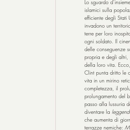
Lo sguardo d’insieme 
islamici sulla popol
efficiente degli Stat
invadono un territori
terre per loro inospi
ogni soldato. Il cine
delle conseguenze su
propria e degli altr
della loro vita. Ecc
Clint punta dritto le
vita in un mirino ret
completezza, il prol
prolungamento del bra
passo alla lussuria d
diventare la 
leggend
che aumenta di giorno
terrazze nemiche: 
Mu