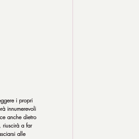
ggere i propri 
erà innumerevoli 
sce anche dietro 
riuscirà a far 
ciarsi alle 