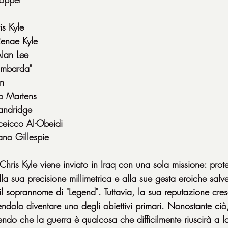
s Kyle
Renae Kyle
lan Lee
ombarda"
on
o Martens
Dandridge
eicco Al-Obeidi
ano Gillespie
hris Kyle viene inviato in Iraq con una sola missione: prote
a sua precisione millimetrica e alla sue gesta eroiche salv
l soprannome di "Legend". Tuttavia, la sua reputazione cre
ndolo diventare uno degli obiettivi primari. Nonostante ciò, 
ndo che la guerra è qualcosa che difficilmente riuscirà a las