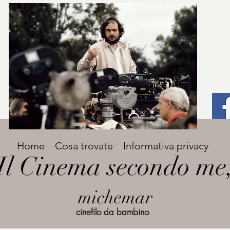
Titolo
Home
Cosa trovate
Informativa privacy
Avenir Light una delle font preferite dai
Il Cinema secondo me
designer. Facile da leggere, viene
grande
utilizzata per titoli e paragrafi.
michemar
cinefilo da bambino