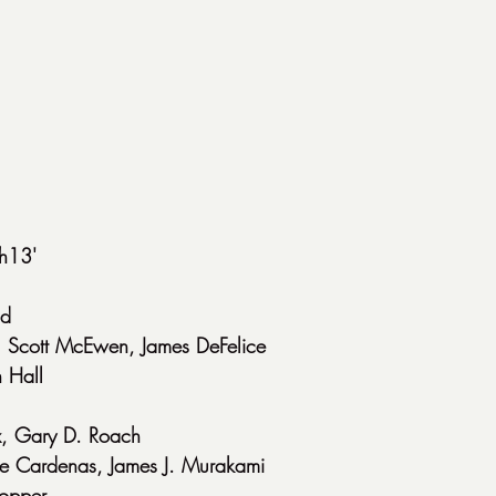
h13'
od
e, Scott McEwen, James DeFelice
 Hall
x, Gary D. Roach
se Cardenas, James J. Murakami
opper