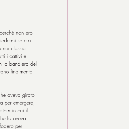
 perché non ero 
iedermi se era 
nei classici 
 i cattivi e 
n la bandiera del 
vano finalmente 
 che aveva girato 
rza per emergere, 
tern in cui il 
che lo aveva 
fodero per 