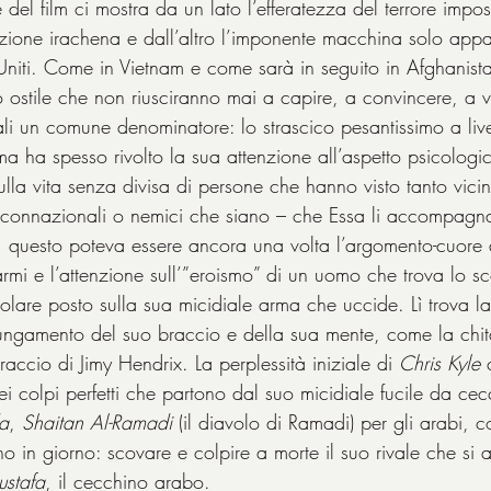
del film ci mostra da un lato l’efferatezza del terrore impost
azione irachena e dall’altro l’imponente macchina solo app
i Uniti. Come in Vietnam e come sarà in seguito in Afghanist
o ostile che non riusciranno mai a capire, a convincere, a v
tali un comune denominatore: lo strascico pesantissimo a liv
ma ha spesso rivolto la sua attenzione all’aspetto psicologi
lla vita senza divisa di persone che hanno visto tanto vicin
i, connazionali o nemici che siano – che Essa li accompagna 
o, questo poteva essere ancora una volta l’argomento-cuore d
 armi e l’attenzione sull’”eroismo” di un uomo che trova lo s
icolare posto sulla sua micidiale arma che uccide. Lì trova l
ungamento del suo braccio e della sua mente, come la chit
ccio di Jimy Hendrix. La perplessità iniziale di 
Chris Kyle
 
ei colpi perfetti che partono dal suo micidiale fucile da cec
a
, 
Shaitan Al-Ramadi
 (il diavolo di Ramadi) per gli arabi, 
 in giorno: scovare e colpire a morte il suo rivale che si a
stafa
, il cecchino arabo.