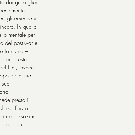
o dai guerriglieri 
arentemente 
an, gli americani 
incere. In quelle 
ello mentale per 
co del post-war e 
o la morte – 
per il resto 
el film, invece 
copo della sua 
a sua 
arra 
cede presto il 
chino, fino a 
con una fissazione 
pposta sulle 