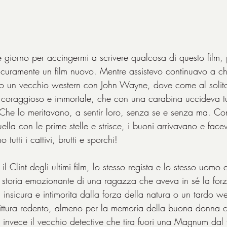
giorno per accingermi a scrivere qualcosa di questo film,
 sicuramente un film nuovo. Mentre assistevo continuavo a ch
o un vecchio western con John Wayne, dove come al solito 
 coraggioso e immortale, che con una carabina uccideva tutti
 Che lo meritavano, a sentir loro, senza se e senza ma. Co
lla con le prime stelle e strisce, i buoni arrivavano e face
tutti i cattivi, brutti e sporchi!
 Clint degli ultimi film, lo stesso regista e lo stesso uomo
 la storia emozionante di una ragazza che aveva in sé la fo
 insicura e intimorita dalla forza della natura o un tardo wes
irittura redento, almeno per la memoria della buona donna 
invece il vecchio detective che tira fuori una Magnum dal 