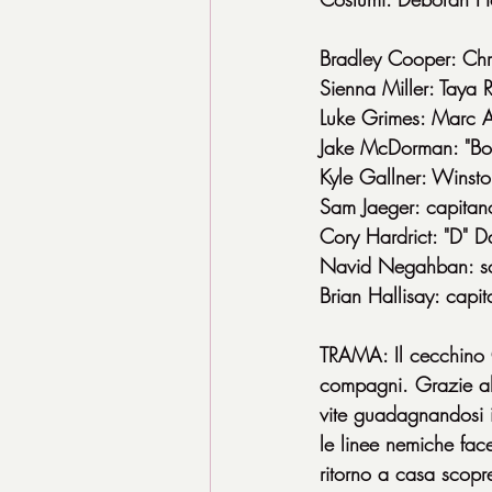
Bradley Cooper: Chri
Sienna Miller: Taya 
Luke Grimes: Marc A
Jake McDorman: "B
Kyle Gallner: Winst
Sam Jaeger: capitan
Cory Hardrict: "D" 
Navid Negahban: sc
Brian Hallisay: capit
TRAMA: Il cecchino C
compagni. Grazie all
vite guadagnandosi i
le linee nemiche face
ritorno a casa scopre