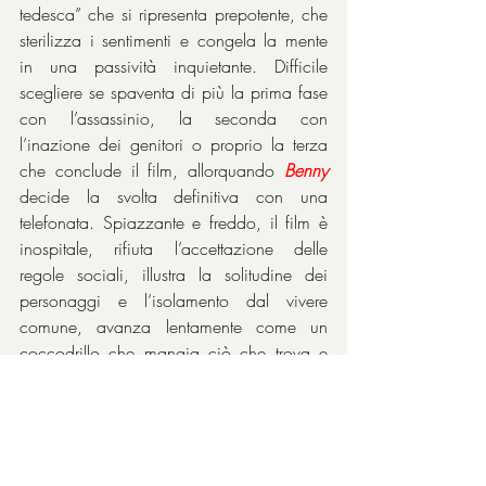
tedesca” che si ripresenta prepotente, che 
sterilizza i sentimenti e congela la mente 
in una passività inquietante. Difficile 
scegliere se spaventa di più la prima fase 
con l’assassinio, la seconda con 
l’inazione dei genitori o proprio la terza 
che conclude il film, allorquando 
Benny
decide la svolta definitiva con una 
telefonata. Spiazzante e freddo, il film è 
inospitale, rifiuta l’accettazione delle 
regole sociali, illustra la solitudine dei 
personaggi e l’isolamento dal vivere 
comune, avanza lentamente come un 
coccodrillo che mangia ciò che trova e 
poi deve digerire aspettando il nulla.