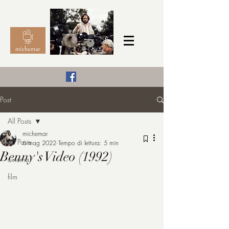
Il Cinema secondo me,
Post
michemar
All Posts
cinefilo da bambino
michemar
All Posts
6 mag 2022
Tempo di lettura: 5 min
Benny's Video (1992)
cinema
film