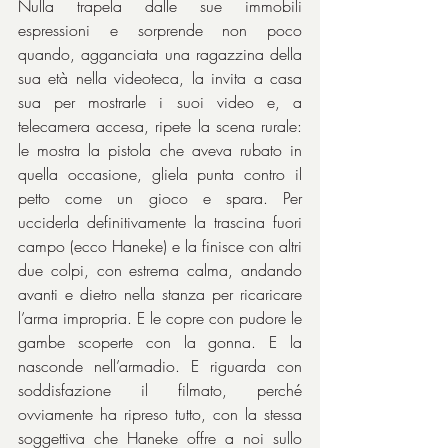
Nulla trapela dalle sue immobili 
espressioni e sorprende non poco 
quando, agganciata una ragazzina della 
sua età nella videoteca, la invita a casa 
sua per mostrarle i suoi video e, a 
telecamera accesa, ripete la scena rurale: 
le mostra la pistola che aveva rubato in 
quella occasione, gliela punta contro il 
petto come un gioco e spara. Per 
ucciderla definitivamente la trascina fuori 
campo (ecco Haneke) e la finisce con altri 
due colpi, con estrema calma, andando 
avanti e dietro nella stanza per ricaricare 
l’arma impropria. E le copre con pudore le 
gambe scoperte con la gonna. E la 
nasconde nell’armadio. E riguarda con 
soddisfazione il filmato, perché 
ovviamente ha ripreso tutto, con la stessa 
soggettiva che Haneke offre a noi sullo 