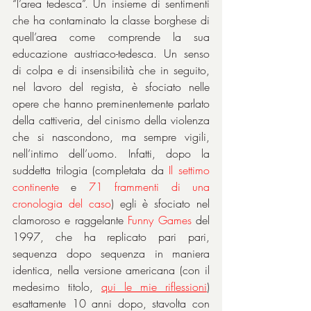
“l’area tedesca”. Un insieme di sentimenti 
che ha contaminato la classe borghese di 
quell’area come comprende la sua 
educazione austriaco-tedesca. Un senso 
di colpa e di insensibilità che in seguito, 
nel lavoro del regista, è sfociato nelle 
opere che hanno preminentemente parlato 
della cattiveria, del cinismo della violenza 
che si nascondono, ma sempre vigili, 
nell’intimo dell’uomo. Infatti, dopo la 
suddetta trilogia (completata da 
Il settimo 
continente 
e 
71 frammenti di una 
cronologia del caso
) egli è sfociato nel 
clamoroso e raggelante 
Funny Games 
del 
1997, che ha replicato pari pari, 
sequenza dopo sequenza in maniera 
identica, nella versione americana (con il 
medesimo titolo, 
qui le mie riflessioni
) 
esattamente 10 anni dopo, stavolta con 