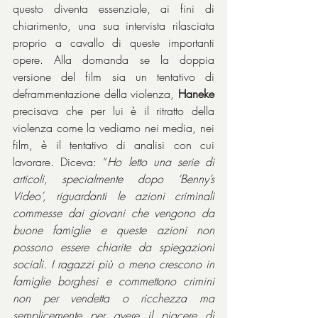
questo diventa essenziale, ai fini di 
chiarimento, una sua intervista rilasciata 
proprio a cavallo di queste importanti 
opere. Alla domanda se la doppia 
versione del film sia un tentativo di 
deframmentazione della violenza, 
Haneke 
precisava che per lui è il ritratto della 
violenza come la vediamo nei media, nei 
film, è il tentativo di analisi con cui 
lavorare. Diceva: “
Ho letto una serie di 
articoli, specialmente dopo ‘Benny’s 
Video’, riguardanti le azioni criminali 
commesse dai giovani che vengono da 
buone famiglie e queste azioni non 
possono essere chiarite da spiegazioni 
sociali. I ragazzi più o meno crescono in 
famiglie borghesi e commettono crimini 
non per vendetta o ricchezza ma 
semplicemente per avere il piacere di 