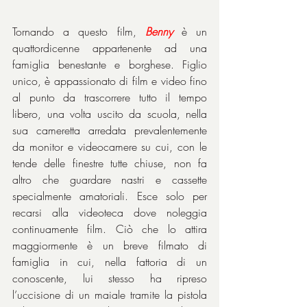
Tornando a questo film, 
Benny
 è un 
quattordicenne appartenente ad una 
famiglia benestante e borghese. Figlio 
unico, è appassionato di film e video fino 
al punto da trascorrere tutto il tempo 
libero, una volta uscito da scuola, nella 
sua cameretta arredata prevalentemente 
da monitor e videocamere su cui, con le 
tende delle finestre tutte chiuse, non fa 
altro che guardare nastri e cassette 
specialmente amatoriali. Esce solo per 
recarsi alla videoteca dove noleggia 
continuamente film. Ciò che lo attira 
maggiormente è un breve filmato di 
famiglia in cui, nella fattoria di un 
conoscente, lui stesso ha ripreso 
l’uccisione di un maiale tramite la pistola 