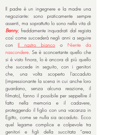
Il padre è un ingegnere e la madre una 
negoziante: sono praticamente sempre 
assenti, ma soprattutto lo sono nella vita di 
Benny
, freddamente inquadrati dal regista 
così come succederà negli anni a seguire 
con 
Il nastro bianco
 o 
Niente da 
nascondere
. Se è sconcertante quello che 
si è visto finora, lo è ancora di più quello 
che succede in seguito, con i genitori 
che, una volta scoperto l’accaduto 
(impressionante la scena in cui anche loro 
guardano, senza alcuna reazione, il 
filmato), fanno il possibile per seppellire il 
fatto nella memoria e il cadavere, 
proteggendo il figlio con una vacanza in 
Egitto, come se nulla sia accaduto. Ecco 
quel legame complice e colpevole tra 
genitori e figli della succitata “area 