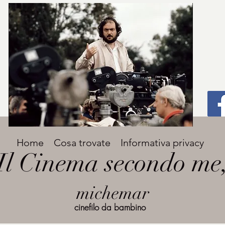
Titolo
Home
Cosa trovate
Informativa privacy
Avenir Light una delle font preferite dai
Il Cinema secondo me
designer. Facile da leggere, viene
grande
utilizzata per titoli e paragrafi.
michemar
cinefilo da bambino