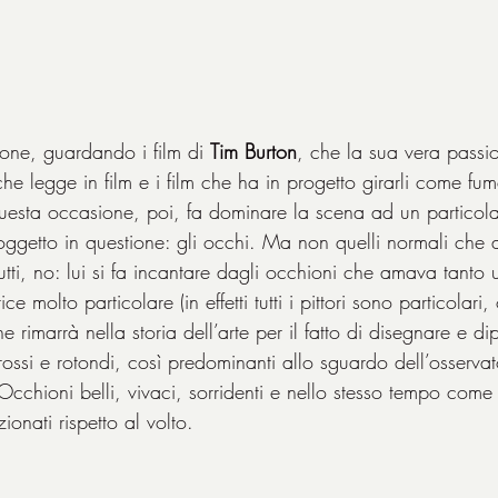
one, guardando i film di 
Tim Burton
, che la sua vera passi
 che legge in film e i film che ha in progetto girarli come fu
uesta occasione, poi, fa dominare la scena ad un particol
oggetto in questione: gli occhi. Ma non quelli normali che
tutti, no: lui si fa incantare dagli occhioni che amava tanto
ce molto particolare (in effetti tutti i pittori sono particolar
he rimarrà nella storia dell’arte per il fatto di disegnare e dip
ossi e rotondi, così predominanti allo sguardo dell’osservato
cchioni belli, vivaci, sorridenti e nello stesso tempo come s
onati rispetto al volto.