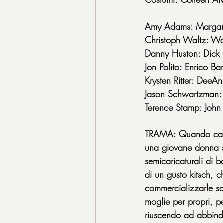
Amy Adams: Margar
Christoph Waltz: Wa
Danny Huston: Dick
Jon Polito: Enrico B
Krysten Ritter: DeeAn
Jason Schwartzman:
Terence Stamp: Joh
TRAMA: Quando carica
una giovane donna se
semicaricaturali di 
di un gusto kitsch,
commercializzarle s
moglie per propri, p
riuscendo ad abbindo