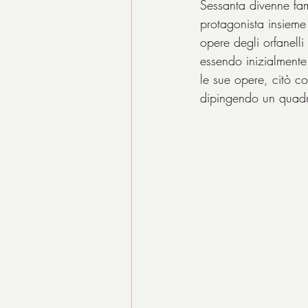
Sessanta divenne famo
protagonista insieme
opere degli orfanell
essendo inizialmente
le sue opere, citò co
dipingendo un quadro