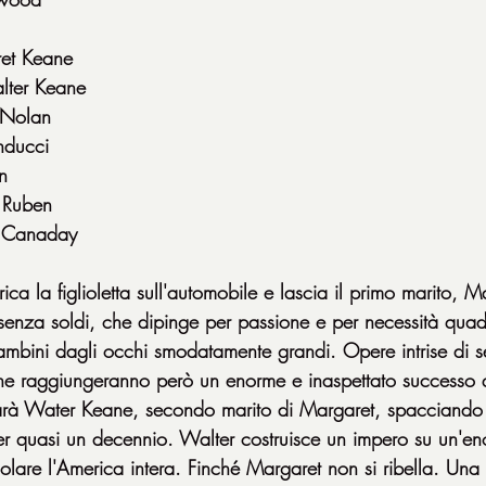
et Keane
lter Keane
 Nolan
anducci
n
 Ruben
n Canaday
 la figlioletta sull'automobile e lascia il primo marito, M
nza soldi, che dipinge per passione e per necessità quadr
bambini dagli occhi smodatamente grandi. Opere intrise di s
 che raggiungeranno però un enorme e inaspettato successo
arà Water Keane, secondo marito di Margaret, spacciando i
er quasi un decennio. Walter costruisce un impero su un'e
lare l'America intera. Finché Margaret non si ribella. Una 