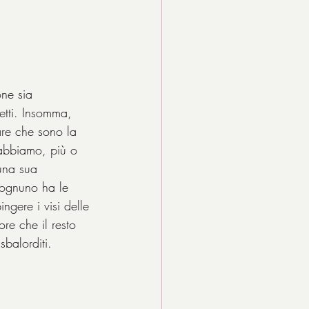
one sia 
metti. Insomma, 
are che sono la 
 abbiamo, più o 
 una sua 
i, ognuno ha le 
ingere i visi delle 
re che il resto 
balorditi. 