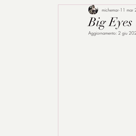
michemar
11 mar
Big Eyes 
Aggiornamento:
2 giu 20