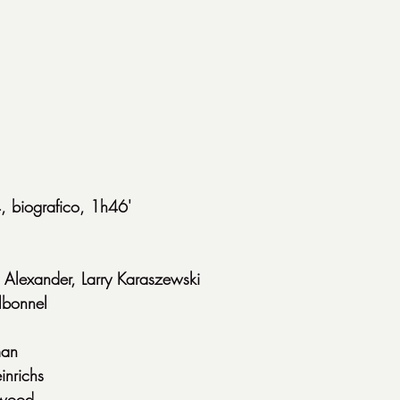
biografico, 1h46'
 Alexander, Larry Karaszewski
lbonnel
man
inrichs
twood