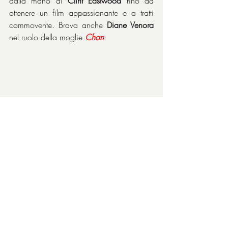
dalla mano di 
Clint Eastwood
 fino ad 
ottenere un film appassionante e a tratti 
commovente. Brava anche 
Diane Venora
nel ruolo della moglie 
Chan
.
La struttura del film è costituita da una 
narrazione non lineare, in quanto ci sono 
presenti continui andirivieni temporali con 
ampio utilizzo di flashback. A tal 
proposito, a chi gli faceva notare la forse 
eccessiva frammentarietà della narrazione 
che avrebbe reso difficile al pubblico il 