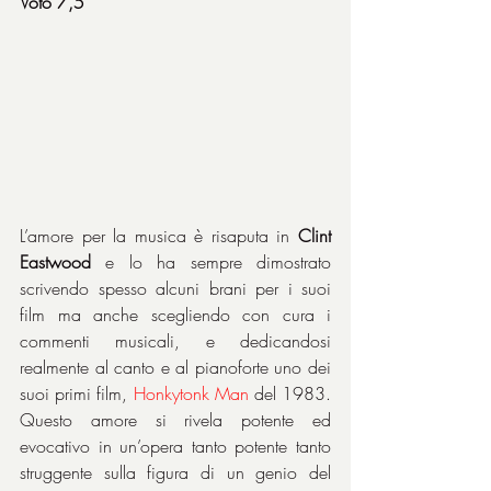
Voto 7,5
L’amore per la musica è risaputa in 
Clint 
Eastwood
 e lo ha sempre dimostrato 
scrivendo spesso alcuni brani per i suoi 
film ma anche scegliendo con cura i 
commenti musicali, e dedicandosi 
realmente al canto e al pianoforte uno dei 
suoi primi film, 
Honkytonk Man 
del 1983. 
Questo amore si rivela potente ed 
evocativo in un’opera tanto potente tanto 
struggente sulla figura di un genio del 