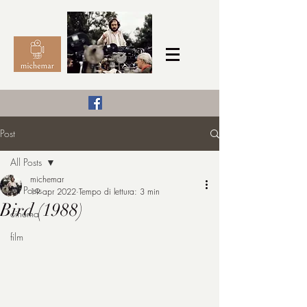
Il Cinema secondo me,
Post
michemar
All Posts
cinefilo da bambino
michemar
All Posts
19 apr 2022
Tempo di lettura: 3 min
Bird (1988)
cinema
film