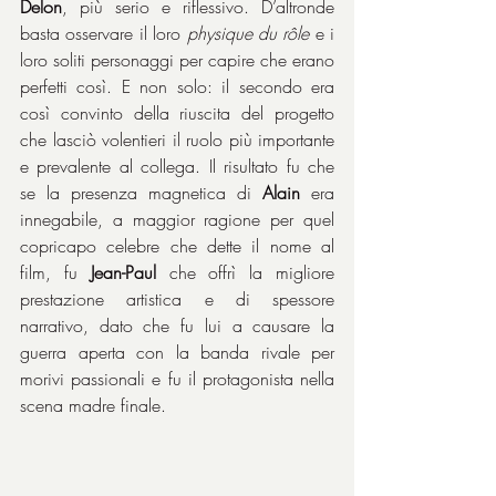
Delon
, più serio e riflessivo. D’altronde 
basta osservare il loro 
physique du rôle
 e i 
loro soliti personaggi per capire che erano 
perfetti così. E non solo: il secondo era 
così convinto della riuscita del progetto 
che lasciò volentieri il ruolo più importante 
e prevalente al collega. Il risultato fu che 
se la presenza magnetica di 
Alain
 era 
innegabile, a maggior ragione per quel 
copricapo celebre che dette il nome al 
film, fu 
Jean-Paul
 che offrì la migliore 
prestazione artistica e di spessore 
narrativo, dato che fu lui a causare la 
guerra aperta con la banda rivale per 
morivi passionali e fu il protagonista nella 
scena madre finale.