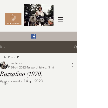
Il Cinema secondo me,
Post
michemar
All Posts
cinefilo da bambino
michemar
All Posts
28 ott 2022
Tempo di lettura: 3 min
Borsalino (1970)
cinema
Aggiornamento:
14 giu 2023
film