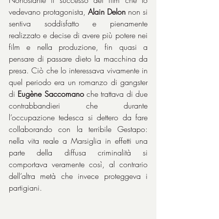
Nonostante il successo dei film che lo 
vedevano protagonista, 
Alain Delon
 non si 
sentiva soddisfatto e pienamente 
realizzato e decise di avere più potere nei 
film e nella produzione, fin quasi a 
pensare di passare dieto la macchina da 
presa. Ciò che lo interessava vivamente in 
quel periodo era un romanzo di gangster 
di 
Eugène Saccomano
 che trattava di due 
contrabbandieri che durante 
l’occupazione tedesca si dettero da fare 
collaborando con la terribile Gestapo: 
nella vita reale a Marsiglia in effetti una 
parte della diffusa criminalità si 
comportava veramente così, al contrario 
dell’altra metà che invece proteggeva i 
partigiani.