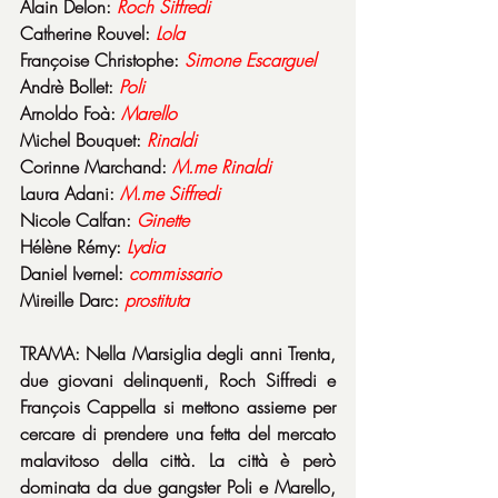
Alain Delon: 
Roch Siffredi
Catherine Rouvel: 
Lola
Françoise Christophe: 
Simone Escarguel
Andrè Bollet: 
Poli
Arnoldo Foà: 
Marello
Michel Bouquet: 
Rinaldi
Corinne Marchand: 
M.me Rinaldi
Laura Adani: 
M.me Siffredi
Nicole Calfan: 
Ginette
Hélène Rémy: 
Lydia
Daniel Ivernel: 
commissario
Mireille Darc: 
prostituta
TRAMA: Nella Marsiglia degli anni Trenta, 
due giovani delinquenti, Roch Siffredi e 
François Cappella si mettono assieme per 
cercare di prendere una fetta del mercato 
malavitoso della città. La città è però 
dominata da due gangster Poli e Marello, 