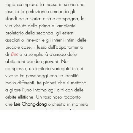
regia esemplare. La messa in scena che 
rasenta la perfezione alternando gli 
sfondi della storia: città e campagna, la 
vita vissuta della prima e l’ambiente 
proletario della seconda, gli esterni 
assolati o innevati e gli interni intimi delle 
piccole case, il lusso dell’appartamento 
di 
Ben
 e la semplicità d’arredo delle 
abitazioni dei due giovani. Nel 
complesso, un territorio variegato in cui 
vivono tre personaggi con tre identità 
molto differenti, tre pianeti che si mettono 
a girare l’uno intorno agli altri con delle 
orbite ellittiche. Un fascinoso racconto 
che 
Lee Chang-dong
 orchestra in maniera 
armoniosa incantando l’occhio del 
cinefilo con un certosino lavoro di 
fotografia, di 
Hong Kyung-pyo
, pieno di 
colori forti ma mai stridenti, anzi 