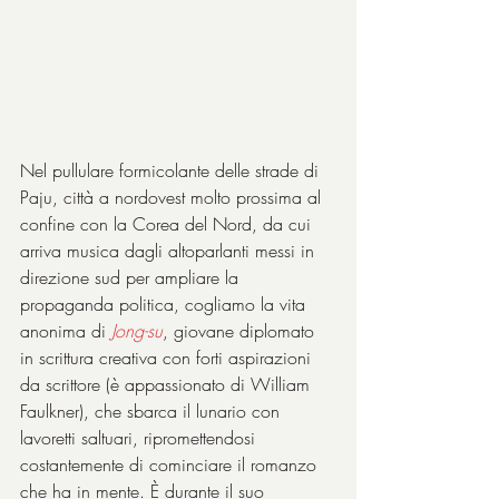
Nel pullulare formicolante delle strade di 
Paju, città a nordovest molto prossima al 
confine con la Corea del Nord, da cui 
arriva musica dagli altoparlanti messi in 
direzione sud per ampliare la 
propaganda politica, cogliamo la vita 
anonima di 
Jong-su
, giovane diplomato 
in scrittura creativa con forti aspirazioni 
da scrittore (è appassionato di William 
Faulkner), che sbarca il lunario con 
lavoretti saltuari, ripromettendosi 
costantemente di cominciare il romanzo 
che ha in mente. È durante il suo 