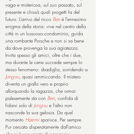
vaga e misteriosa, sul suo passato, sul 
presente e chissà quali progetti fa del 
futuro. L’arrivo del ricco 
Ben
 è l’ennesimo 
enigma della storia: vive nel centro della 
città in un lussuoso condominio, guida 
una rombante Porsche e non si sa bene 
da dove provenga la sua agiatezza. 
Invita spesso gli amici, oltre che i due, 
ma durante le cene succede sempre lo 
stesso fenomeno: sbadiglia, sorridendo a 
Jong-su
, quasi ammiccando. Il mistero 
diventa un giallo vero e proprio 
allorquando la ragazza, che ormai 
palesemente sta con 
Ben
, confida di 
fidarsi solo di 
Jong-su
 e l’altro non 
nasconde la sua gelosia. Da quel 
momento 
Hae-mi
 sparisce. Per sempre. 
Pur cercata disperatamente dall’amico 