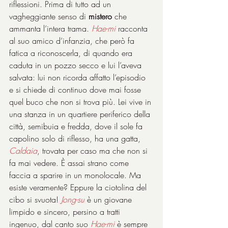
riflessioni. Prima di tutto ad un 
vagheggiante senso di 
mistero
 che 
ammanta l’intera trama. 
Hae-mi
 racconta 
al suo amico d’infanzia, che però fa 
fatica a riconoscerla, di quando era 
caduta in un pozzo secco e lui l’aveva 
salvata: lui non ricorda affatto l’episodio 
e si chiede di continuo dove mai fosse 
quel buco che non si trova più. Lei vive in 
una stanza in un quartiere periferico della 
città, semibuia e fredda, dove il sole fa 
capolino solo di riflesso, ha una gatta, 
Caldaia
, trovata per caso ma che non si 
fa mai vedere. È assai strano come 
faccia a sparire in un monolocale. Ma 
esiste veramente? Eppure la ciotolina del 
cibo si svuota! 
Jong-su
 è un giovane 
limpido e sincero, persino a tratti 
ingenuo, dal canto suo 
Hae-mi
 è sempre 