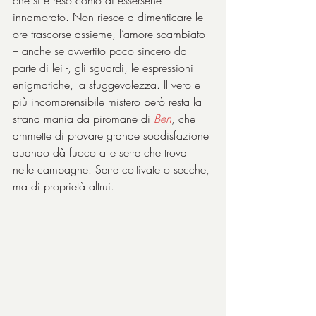
che si è reso conto di essersene 
innamorato. Non riesce a dimenticare le 
ore trascorse assieme, l’amore scambiato 
– anche se avvertito poco sincero da 
parte di lei -, gli sguardi, le espressioni 
enigmatiche, la sfuggevolezza. Il vero e 
più incomprensibile mistero però resta la 
strana mania da piromane di 
Ben
, che 
ammette di provare grande soddisfazione 
quando dà fuoco alle serre che trova 
nelle campagne. Serre coltivate o secche, 
ma di proprietà altrui.