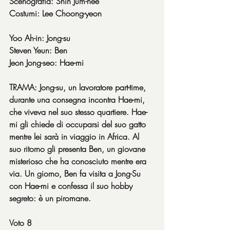
Scenografia: Shin Jum-hee
Costumi: Lee Choong-yeon
Yoo Ah-in: Jong-su
Steven Yeun: Ben
Jeon Jong-seo: Hae-mi
TRAMA: Jong-su, un lavoratore part-time, 
durante una consegna incontra Hae-mi, 
che viveva nel suo stesso quartiere. Hae-
mi gli chiede di occuparsi del suo gatto 
mentre lei sarà in viaggio in Africa. Al 
suo ritorno gli presenta Ben, un giovane 
misterioso che ha conosciuto mentre era 
via. Un giorno, Ben fa visita a Jong-Su 
con Hae-mi e confessa il suo hobby 
segreto: è un piromane.
Voto 8