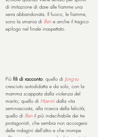
di imitazione di dare alle fiamme una 
serra abbandonata. Il fuoco, le fiamme, 
sono la smania di 
Ben
 e anche il tragico 
epilogo nel finale inaspettato.
Più 
fili di racconto
: quello di 
Jong-su
cresciuto autodidatta e da solo, con la 
mamma scappata dalla violenza del 
marito; quello di 
Hae-mi
 dalla vita 
seminascosta, alla ricerca della felicità; 
quello di 
Ben
 il più indecifrabile dei tre 
protagonisti, che sembra non accorgersi 
delle indagini dell’altro e che irrompe 