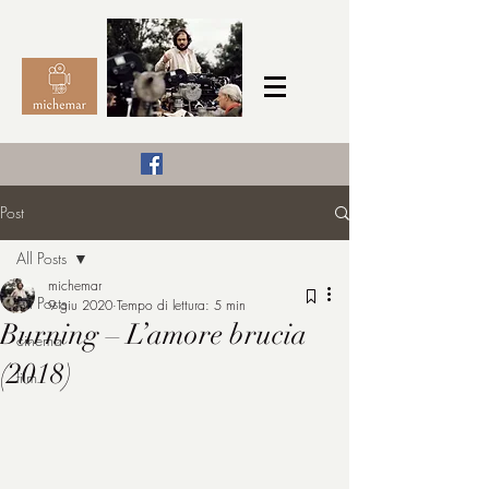
Il Cinema secondo me,
Post
michemar
All Posts
cinefilo da bambino
michemar
All Posts
9 giu 2020
Tempo di lettura: 5 min
Burning – L’amore brucia
cinema
(2018)
film