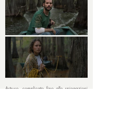
Astruso, complicato fino alle spiegazioni 
(il)logiche finali, fantasioso. Possono 
essere le accuse sul film da parte di chi 
non lo amerà, eppure, secondo me, trova 
qui l’eccitante attrazione, seppure 
dolorosa, che lega al film, apprezzando 