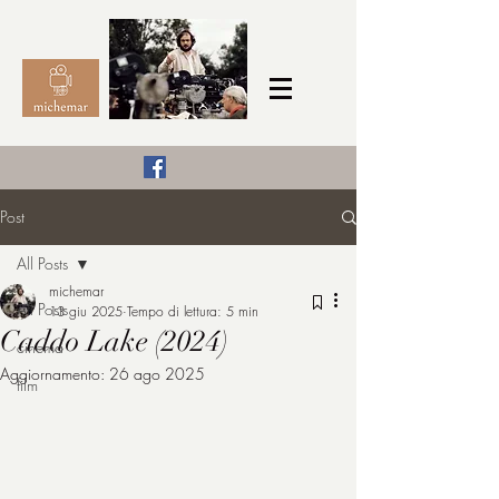
Il Cinema secondo me,
Post
michemar
All Posts
cinefilo da bambino
michemar
All Posts
13 giu 2025
Tempo di lettura: 5 min
Caddo Lake (2024)
cinema
Aggiornamento:
26 ago 2025
film