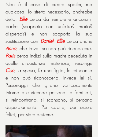
Non è il caso di creare spoiler, ma 
qualcosa, lo stretto necessario, andrebbe 
detto. 
Ellie
 cerca da sempre e ancora il 
padre (scappato con un’altra? morto? 
disperso?) e non sopporta la sua 
sostituzione con 
Daniel
. 
Ellie
 cerca anche 
Anna
, che trova ma non può riconoscere. 
Paris
 cerca indizi sulla madre deceduta in 
quelle circostanze misteriose, respinge 
Cee
, la sposa, fa una figlia, la reincontra 
e non può riconoscerla. Invece lei sì. 
Personaggi che girano vorticosamente 
intorno alle vicende personali e familiari, 
si reincontrano, si scansano, si cercano 
disperatamente. Per capire, per essere 
felici, per stare assieme.