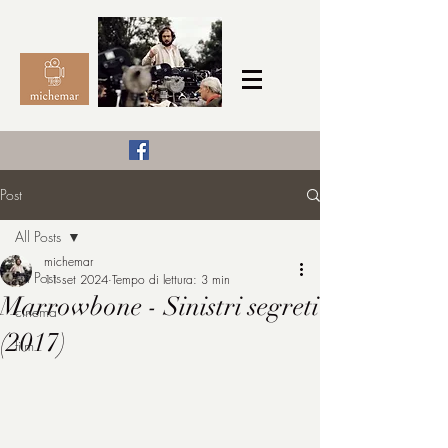
Il Cinema secondo me,
Post
michemar
All Posts
cinefilo da bambino
michemar
All Posts
11 set 2024
Tempo di lettura: 3 min
Marrowbone - Sinistri segreti
cinema
(2017)
film