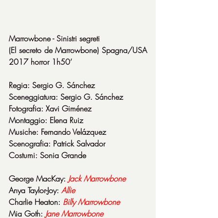
Marrowbone - Sinistri segreti
(El secreto de Marrowbone) Spagna/USA 
2017 horror 1h50’
Regia: Sergio G. Sánchez
Sceneggiatura: Sergio G. Sánchez
Fotografia: Xavi Giménez
Montaggio: Elena Ruiz
Musiche: Fernando Velázquez
Scenografia: Patrick Salvador
Costumi: Sonia Grande
George MacKay: 
Jack
Marrowbone
Anya Taylor-Joy: 
Allie
Charlie Heaton: 
Billy
Marrowbone
Mia Goth: 
Jane
Marrowbone