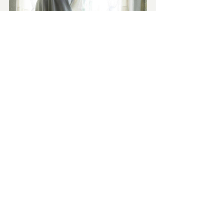
Il cast giovanile vede in primo piano il 
noto 
George MacKay
 ma inevitabile 
notare la presenza di due giovani attrici 
che in questi anni si son fatte la fama di 
terribili ragazze dell’horror, 
Anya Taylor-
Joy
 e 
Mia Goth
.
Ma, soprattutto, Anya Taylor-Joy, quanti 
film gira all’anno?!?