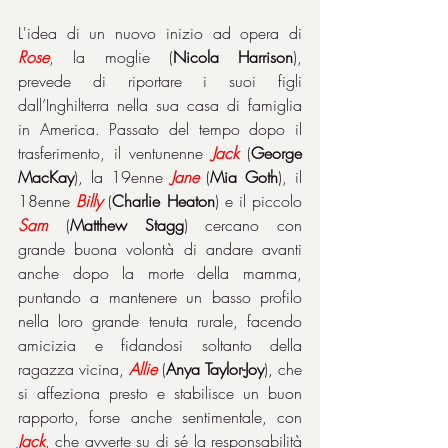
L'idea di un nuovo inizio ad opera di 
Rose
, la moglie (
Nicola Harrison
), 
prevede di riportare i suoi figli 
dall’Inghilterra nella sua casa di famiglia 
in America. Passato del tempo dopo il 
trasferimento, il ventunenne 
Jack
 (
George 
MacKay
), la 19enne 
Jane
 (
Mia Goth
), il 
18enne 
Billy
 (
Charlie Heaton
) e il piccolo 
Sam
 (
Matthew Stagg
) cercano con 
grande buona volontà di andare avanti 
anche dopo la morte della mamma, 
puntando a mantenere un basso profilo 
nella loro grande tenuta rurale, facendo 
amicizia e fidandosi soltanto della 
ragazza vicina, 
Allie
 (
Anya Taylor-Joy
), che 
si affeziona presto e stabilisce un buon 
rapporto, forse anche sentimentale, con 
Jack
, che avverte su di sé la responsabilità 