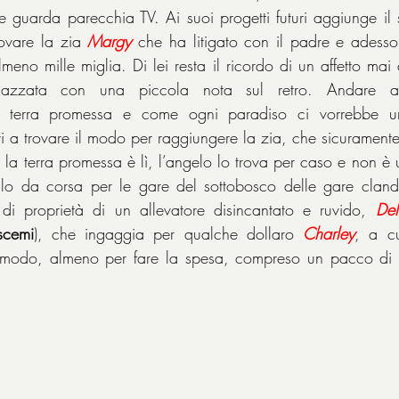
e guarda parecchia TV. Ai suoi progetti futuri aggiunge il
ovare la zia 
Margy
 che ha litigato con il padre e adesso 
eno mille miglia. Di lei resta il ricordo di un affetto mai 
gazzata con una piccola nota sul retro. Andare a 
a terra promessa e come ogni paradiso ci vorrebbe u
i a trovare il modo per raggiungere la zia, che sicuramente
 la terra promessa è lì, l’angelo lo trova per caso e non è 
lo da corsa per le gare del sottobosco delle gare cland
 di proprietà di un allevatore disincantato e ruvido, 
De
scemi
), che ingaggia per qualche dollaro 
Charley
, a c
comodo, almeno per fare la spesa, compreso un pacco di p