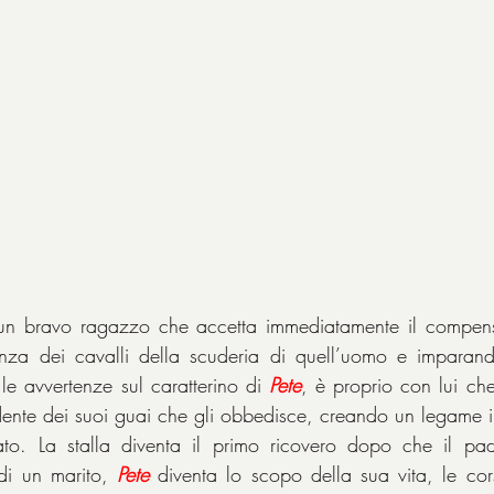
un bravo ragazzo che accetta immediatamente il compens
a dei cavalli della scuderia di quell’uomo e imparando 
le avvertenze sul caratterino di 
Pete
, è proprio con lui che
idente dei suoi guai che gli obbedisce, creando un legame in
to. La stalla diventa il primo ricovero dopo che il pad
 di un marito, 
Pete
 diventa lo scopo della sua vita, le cor