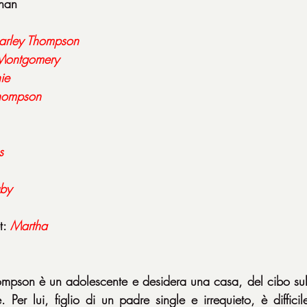
ahan
arley Thompson
Montgomery
ie
hompson
s
by
t: 
Martha
pson è un adolescente e desidera una casa, del cibo sul t
 Per lui, figlio di un padre single e irrequieto, è difficile 