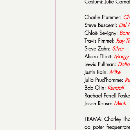
Costumi: Julie Carn
Charlie Plummer: 
Ch
Steve Buscemi: 
Del 
Chloë Sevigny: 
Bonn
Travis Fimmel: 
Ray T
Steve Zahn: 
Silver
Alison Elliott: 
Margy
Lewis Pullman: 
Dalla
Justin Rain: 
Mike
Julia Prud'homme: 
Ru
Bob Olin: 
Kendall
Rachael Perrell Foske
Jason Rouse: 
Mitch
TRAMA: Charley Thom
da poter frequentare.