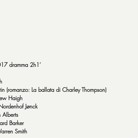
2017 dramma 2h1’
h
tin (romanzo: La ballata di Charley Thompson)
rew Haigh
Nordenhof Jønck
 Alberts
ard Barker
arren Smith