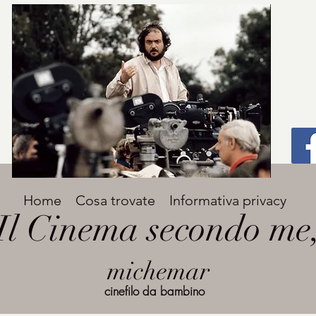
Titolo
Home
Cosa trovate
Informativa privacy
Avenir Light una delle font preferite dai
Il Cinema secondo me
designer. Facile da leggere, viene
grande
utilizzata per titoli e paragrafi.
michemar
cinefilo da bambino