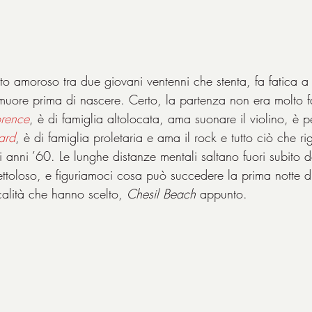
to amoroso tra due giovani ventenni che stenta, fa fatica a v
 muore prima di nascere. Certo, la partenza non era molto f
orence
, è di famiglia altolocata, ama suonare il violino, è pe
ard
, è di famiglia proletaria e ama il rock e tutto ciò che r
ci anni ’60. Le lunghe distanze mentali saltano fuori subito 
ettoloso, e figuriamoci cosa può succedere la prima notte d
calità che hanno scelto, 
Chesil Beach
 appunto.