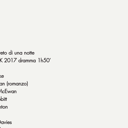
reto di una notte
 UK 2017 dramma 1h50’
ke
an (romanzo)
 McEwan
bitt
nton
Davies