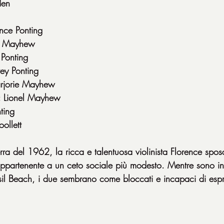
den
nce Ponting
rd Mayhew
 Ponting
ey Ponting
arjorie Mayhew
: Lionel Mayhew
ting
ollett
rra del 1962, la ricca e talentuosa violinista Florence spo
appartenente a un ceto sociale più modesto. Mentre sono in
il Beach, i due sembrano come bloccati e incapaci di esprim