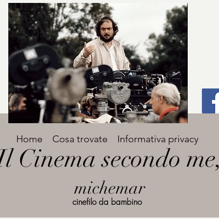
Titolo
Home
Cosa trovate
Informativa privacy
Avenir Light una delle font preferite dai
Il Cinema secondo me
designer. Facile da leggere, viene
grande
utilizzata per titoli e paragrafi.
michemar
cinefilo da bambino