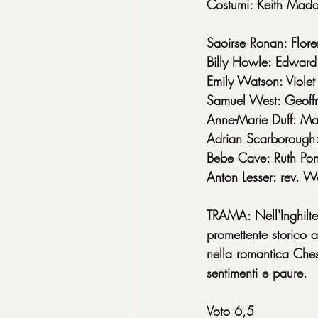
Costumi: Keith Mad
Saoirse Ronan: Flore
Billy Howle: Edwa
Emily Watson: Violet
Samuel West: Geoffr
Anne-Marie Duff: M
Adrian Scarborough
Bebe Cave: Ruth Pon
Anton Lesser: rev. Wo
TRAMA: Nell'Inghilte
promettente storico 
nella romantica Ches
sentimenti e paure.
Voto 6,5