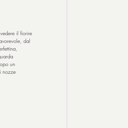
edere il fiorire 
avorevole, dal 
rfettina, 
iguarda 
dopo un 
i nozze 