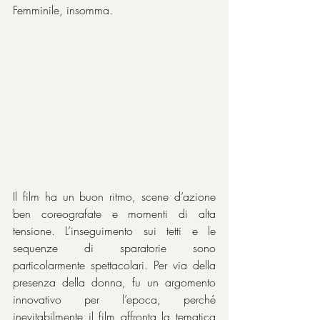
Femminile, insomma.
Il film ha un buon ritmo, scene d’azione 
ben coreografate e momenti di alta 
tensione. L’inseguimento sui tetti e le 
sequenze di sparatorie sono 
particolarmente spettacolari. Per via della 
presenza della donna, fu un argomento 
innovativo per l’epoca, perché 
inevitabilmente il film affronta la tematica 