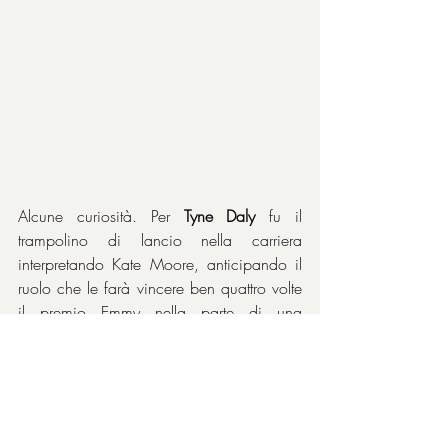
Alcune curiosità. Per 
Tyne Daly
 fu il 
trampolino di lancio nella carriera 
interpretando Kate Moore, anticipando il 
ruolo che le farà vincere ben quattro volte 
il premio Emmy nella parte di una 
poliziotta nella serie televisiva 
New York 
New York
. Il soggetto venne scritto da due 
studenti di cinema (Gail Morgan Hickman 
e S. W. Schurr) che, innamoratisi dei 
primi due capitoli della serie, decisero di 