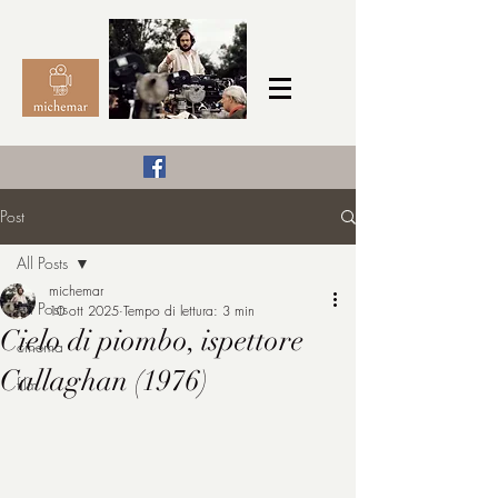
Il Cinema secondo me,
Post
michemar
All Posts
cinefilo da bambino
michemar
All Posts
10 ott 2025
Tempo di lettura: 3 min
Cielo di piombo, ispettore
cinema
Callaghan (1976)
film