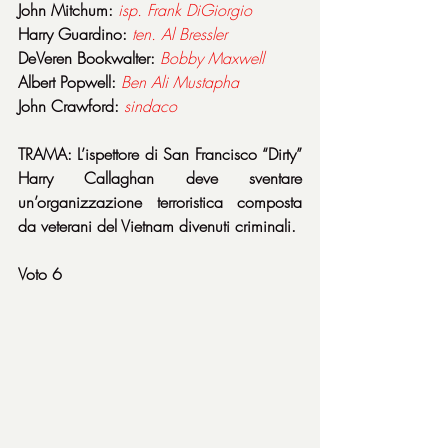
John Mitchum: 
isp. Frank DiGiorgio
Harry Guardino: 
ten. Al Bressler
DeVeren Bookwalter: 
Bobby
Maxwell
Albert Popwell: 
Ben Ali Mustapha
John Crawford: 
sindaco
TRAMA: L’ispettore di San Francisco “Dirty” 
Harry Callaghan deve sventare 
un’organizzazione terroristica composta 
da veterani del Vietnam divenuti criminali.
Voto 6