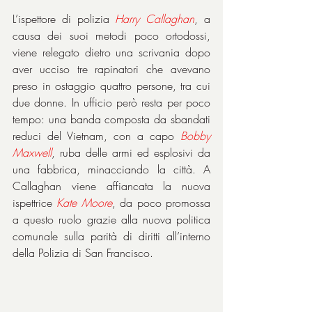
L’ispettore di polizia 
Harry
Callaghan
, a 
causa dei suoi metodi poco ortodossi, 
viene relegato dietro una scrivania dopo 
aver ucciso tre rapinatori che avevano 
preso in ostaggio quattro persone, tra cui 
due donne. In ufficio però resta per poco 
tempo: una banda composta da sbandati 
reduci del Vietnam, con a capo 
Bobby 
Maxwell
, ruba delle armi ed esplosivi da 
una fabbrica, minacciando la città. A 
Callaghan viene affiancata la nuova 
ispettrice 
Kate
Moore
, da poco promossa 
a questo ruolo grazie alla nuova politica 
comunale sulla parità di diritti all’interno 
della Polizia di San Francisco.