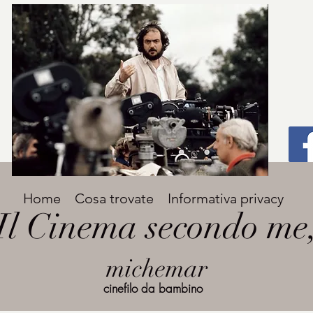
Titolo
Home
Cosa trovate
Informativa privacy
Avenir Light una delle font preferite dai
Il Cinema secondo me
designer. Facile da leggere, viene
grande
utilizzata per titoli e paragrafi.
michemar
cinefilo da bambino