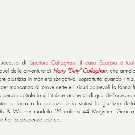
successo di 
Ispettore Callaghan: il caso Scorpio è tuo!
equel delle avventure di 
Harry “Dirty” Callaghan
, che armato
are giustizia in maniera sbrigativa, soprattutto quando i trib
 per mancanza di prove certe e i sicuri colpevoli la fanno f
a pena capitale lo si intuisce anche al di qua dell’oceano da
e: la forza o la potenza o in sintesi la giustizia del
ith & Wesson modello 29 calibro 44 Magnum. Guai a inc
se hai la coscienza sporca.