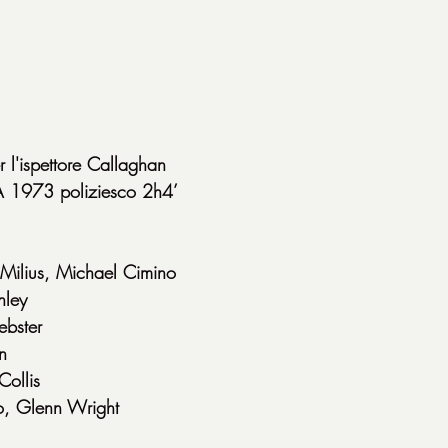
l'ispettore Callaghan
 1973 poliziesco 2h4’
 Milius, Michael Cimino
nley
ebster
n
Collis
lo, Glenn Wright