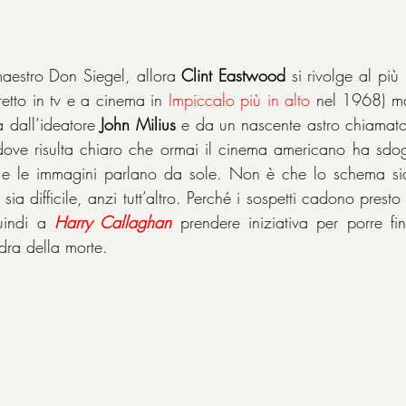
aestro Don Siegel, allora 
Clint Eastwood
 si rivolge al pi
etto in tv e a cinema in 
Impiccalo più in alto
 nel 1968) m
 dall’ideatore 
John Milius
 e da un nascente astro chiamat
ove risulta chiaro che ormai il cinema americano ha sdog
e e le immagini parlano da sole. Non è che lo schema sia u
sia difficile, anzi tutt’altro. Perché i sospetti cadono presto
uindi a 
Harry Callaghan
 prendere iniziativa per porre fin
dra della morte.