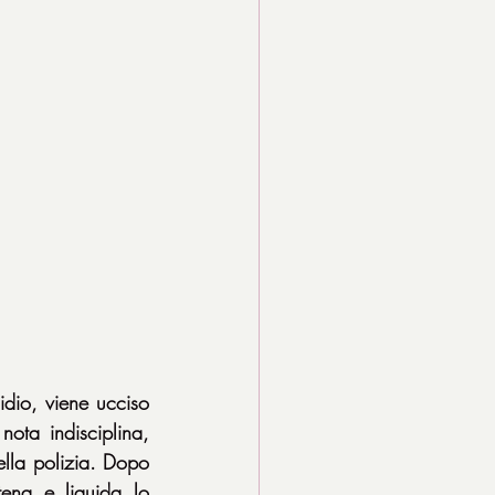
dio, viene ucciso 
ota indisciplina, 
ella polizia. Dopo 
ena e liquida lo 