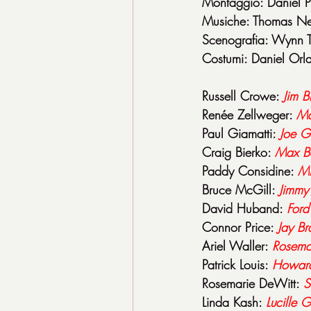
Montaggio: Daniel P
Musiche: Thomas 
Scenografia: Wynn 
Costumi: Daniel Orl
Russell Crowe: 
Jim 
Renée Zellweger: 
Ma
Paul Giamatti: 
Joe G
Craig Bierko: 
Max B
Paddy Considine: 
Mi
Bruce McGill: 
Jimmy
David Huband: 
Ford
Connor Price: 
Jay B
Ariel Waller: 
Rosema
Patrick Louis: 
Howard
Rosemarie DeWitt: 
S
Linda Kash: 
Lucille 