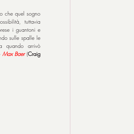
lo che quel sogno 
impossibile potesse diventare realtà. Nessuno pensava che avesse una possibilità, tuttavia 
rese i guantoni e 
do sulle spalle le 
a quando arrivò 
e 
Max Baer
 (
Craig 