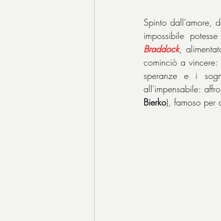
Spinto dall'amore, d
Braddock
, alimenta
cominciò a vincere: i
speranze e i sogni
all'impensabile: affr
Bierko
), famoso per 