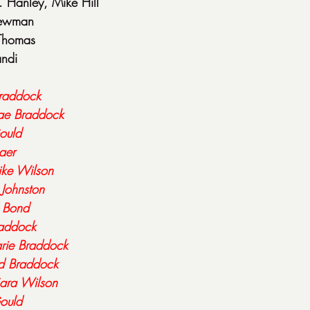
. Hanley, Mike Hill
Newman
Thomas
andi
Braddock
e Braddock
ould
aer
ke Wilson
 Johnston
 Bond
raddock
rie Braddock
 Braddock
ara Wilson
Gould