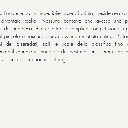
all'onore e da un'incredibile dose di grinta, desiderava so
to da qualcosa che va oltre la semplice competizione, rip
l piccolo e trascurato eroe divenne un atleta mitico. Portan
 dei diseredati, salì le scale della classifica fino 
ontare il campione mondiale dei pesi massimi, l'inarrestabil
aver ucciso due uomini sul ring.