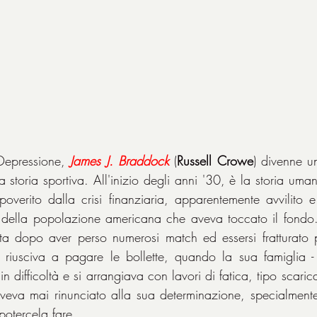
Depressione, 
James J. Braddock
 (
Russell Crowe
) divenne u
a storia sportiva. All'inizio degli anni '30, è la storia uma
poverito dalla crisi finanziaria, apparentemente avvilito e
 della popolazione americana che aveva toccato il fondo. L
ita dopo aver perso numerosi match ed essersi fratturato 
riusciva a pagare le bollette, quando la sua famiglia - 
in difficoltà e si arrangiava con lavori di fatica, tipo scaric
eva mai rinunciato alla sua determinazione, specialmente 
 potercela fare.