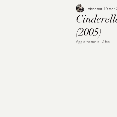
michemar
16 mar
Cinderell
(2005)
Aggiornamento:
2 feb