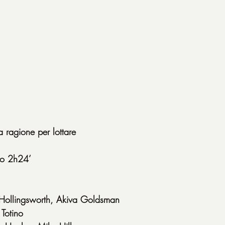
 ragione per lottare
co 2h24’
f Hollingsworth, Akiva Goldsman
 Totino