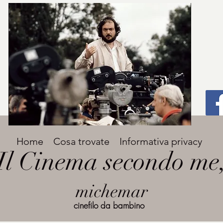
Titolo
Home
Cosa trovate
Informativa privacy
Avenir Light una delle font preferite dai
Il Cinema secondo me
designer. Facile da leggere, viene
grande
utilizzata per titoli e paragrafi.
michemar
cinefilo da bambino