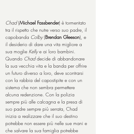
Chad 
(
Michael Fassbender
) è tormentato 
tra il rispetto che nutre verso suo padre, il 
capobanda 
Colby 
(
Brendan Gleeson
), e 
il desiderio di dare una vita migliore a 
sua moglie 
Kelly 
e ai loro bambini. 
Quando 
Chad 
decide di abbandonare 
la sua vecchia vita e la banda per offrire 
un futuro diverso a loro, deve scontrarsi 
con la rabbia del capostipite e con un 
sistema che non sembra permettere 
alcuna redenzione. Con la polizia 
sempre più alle calcagna e la presa di 
suo padre sempre più serrata, Chad 
inizia a realizzare che il suo destino 
potrebbe non essere più nelle sue mani e 
che salvare la sua famiglia potrebbe 