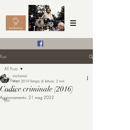
Il Cinema secondo me,
Post
michemar
All Posts
cinefilo da bambino
michemar
All Posts
9 ott 2019
Tempo di lettura: 2 min
Codice criminale (2016)
cinema
Aggiornamento:
21 mag 2022
film