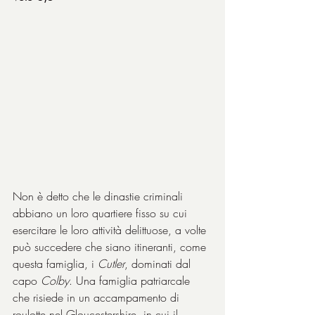
Non è detto che le dinastie criminali 
abbiano un loro quartiere fisso su cui 
esercitare le loro attività delittuose, a volte 
può succedere che siano itineranti, come 
questa famiglia, i 
Cutler
, dominati dal 
capo 
Colby
. Una famiglia patriarcale 
che risiede in un accampamento di 
roulotte nel Gloucestershire, in cui il 