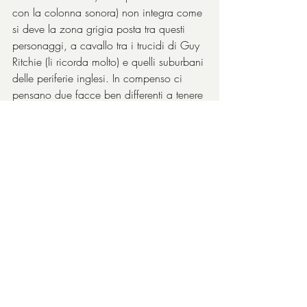
con la colonna sonora) non integra come 
si deve la zona grigia posta tra questi 
personaggi, a cavallo tra i trucidi di Guy 
Ritchie (li ricorda molto) e quelli suburbani 
delle periferie inglesi. In compenso ci 
pensano due facce ben differenti a tenere 
su il film: il prestante 
Michael Fassbender
, 
troppo bello per essere sporco ma grande 
interprete ovunque lo metti, in qualsiasi 
tipo di ruolo lui sa come si deve 
atteggiare, che bravo che è sempre, e il 
solito grande marcatore di personaggi e 
ineguagliabile 
Brendan Gleeson
, 
corpaccio indispensabile per certi film 
come questo. Che due irlandesi maledetti!
https://www.youtube.com/watch?
v=vnq8jZejw-s