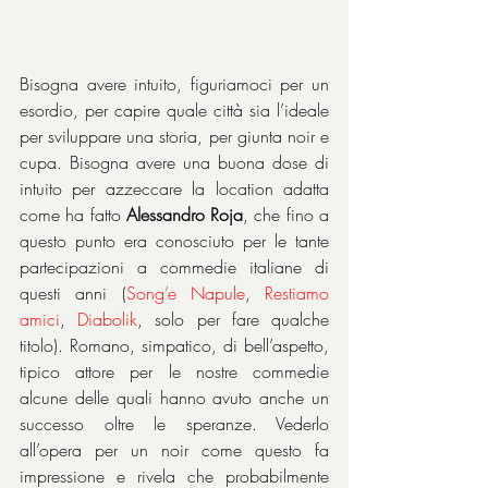
Bisogna avere intuito, figuriamoci per un 
esordio, per capire quale città sia l’ideale 
per sviluppare una storia, per giunta noir e 
cupa. Bisogna avere una buona dose di 
intuito per azzeccare la location adatta 
come ha fatto 
Alessandro Roja
, che fino a 
questo punto era conosciuto per le tante 
partecipazioni a commedie italiane di 
questi anni (
Song’e Napule
, 
Restiamo 
amici
, 
Diabolik
, solo per fare qualche 
titolo). Romano, simpatico, di bell’aspetto, 
tipico attore per le nostre commedie 
alcune delle quali hanno avuto anche un 
successo oltre le speranze. Vederlo 
all’opera per un noir come questo fa 
impressione e rivela che probabilmente 