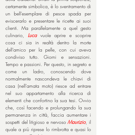
certamente simbolica, è lo sventramento di 
un bell’esemplare di pesce spada per 
eviscerarlo e presentare le ricette ai suoi 
clienti. Ma parallelamente a quel gesto 
culinario, 
Luca
 vuole aprire e scoprire 
cosa ci sia in realtà dentro la morte 
dell’amico per la pelle, con cui aveva 
condiviso tutto. Giorni e sensazioni. 
Tempo e passioni. Per questo, in segreto e 
come un ladro, conoscendo dove 
normalmente nascondeva le chiavi di 
casa (nell’amata moto) riesce ad entrare 
nel suo appartamento alla ricerca di 
elementi che confortino la sua tesi. Ovvio 
che, così facendo e prolungando la sua 
permanenza in città, faccia aumentare i 
sospetti del litigioso e nervoso 
Maurizio
, il 
quale a più riprese lo rimbrotta e quasi lo 