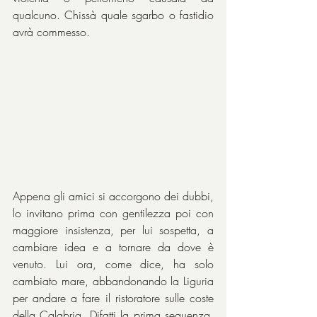
qualcuno. Chissà quale sgarbo o fastidio 
avrà commesso.
Appena gli amici si accorgono dei dubbi, 
lo invitano prima con gentilezza poi con 
maggiore insistenza, per lui sospetta, a 
cambiare idea e a tornare da dove è 
venuto. Lui ora, come dice, ha solo 
cambiato mare, abbandonando la Liguria 
per andare a fare il ristoratore sulle coste 
della Calabria. Difatti la prima sequenza, 