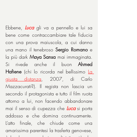
Ebbene, 
Luca
 gli va a pennello e lui sa 
bene come contraccambiare tale fiducia 
con una prova maiuscola, a cui danno 
una mano il tenebroso 
Sergio
Romano
 e 
la più dark 
Maya Sansa
 mai immaginata. 
Si rivede anche il buon 
Ahmed 
Hafiene
 (chi lo ricorda nel bellissimo 
La 
giusta distanza
, 2007, di Carlo 
Mazzacurati?). Il regista non lascia un 
secondo il protagonista e tutto il film ruota 
attorno a lui, non facendo abbandonare 
mai il senso di cupezza che 
Luca
 si porta 
addosso e che domina continuamente. 
L’atto finale, che chiude come una 
amarissima parentesi la trasferta genovese, 