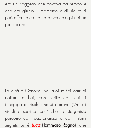
era un soggetto che covava da tempo e 
che era giunto il momento e di sicuro si 
può affermare che ha azzeccato più di un 
particolare.
La città è Genova, nei suoi mitici carrugi 
notturni e bui, con scritte con cui si 
inneggia ai rischi che si corrono (“Amo i 
vicoli e i suoi pericoli”) che il protagonista 
percorre con padronanza e con intenti 
segreti. Lui è 
Luca
 (
Tommaso Ragno
), che 