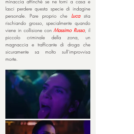
minaccia affinché se ne torni a casa e 
lasci perdere questa specie di indagine 
personale. Pare proprio che 
Luca
 stia 
rischiando grosso, specialmente quando 
viene in collisione con 
Massimo
Russo
, il 
piccolo criminale della zona, un 
magnaccia e trafficante di droga che 
sicuramente sa molto sull’improvvisa 
morte.