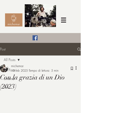
Il Cinema secondo me,
Post
michemar
All Posts
cinefilo da bambino
michemar
All Posts
13 feb 2025
Tempo di lettura: 5 min
Con la grazia di un Dio
cinema
(2023)
film