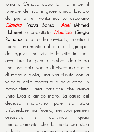
torna a Genova dopo tanti anni per il 
funerale del suo migliore amico lasciato 
da più di un ventennio. Lo aspettano 
Claudia
 (
Maya Sansa
), 
Adel
 (
Ahmed 
Hafiene
) e soprattutto 
Maurizio
 (
Sergio 
Romano
) che lo ha avvisato, mentre i 
ricordi lentamente riaffiorano. Il gruppo, 
da ragazzi, ha vissuto la città tra luci, 
avventure lisergiche e ombre, dettate da 
una insanabile voglia di vivere ma anche 
di morte e gioia, una vita vissuta con la 
velocità delle avventure e delle corse in 
motocicletta, vera passione che aveva 
unito Luca all’amico morto. La causa del 
decesso improvviso pare sia stata 
un’overdose ma l’uomo, nei suoi pensieri 
ossessivi, si convince quasi 
immediatamente che la morte sia stata 
violenta o perlomeno causata da 