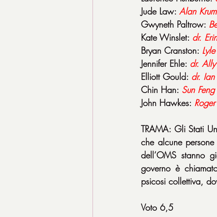
Jude Law: 
Alan Kru
Gwyneth Paltrow: 
Be
Kate Winslet: 
dr. Er
Bryan Cranston: 
Lyl
Jennifer Ehle: 
dr. Ally
Elliott Gould: 
dr. Ia
Chin Han: 
Sun Feng
John Hawkes: 
Roger
TRAMA: Gli Stati Uni
che alcune persone 
dell’OMS stanno già
governo è chiamato 
psicosi collettiva, d
Voto 6,5