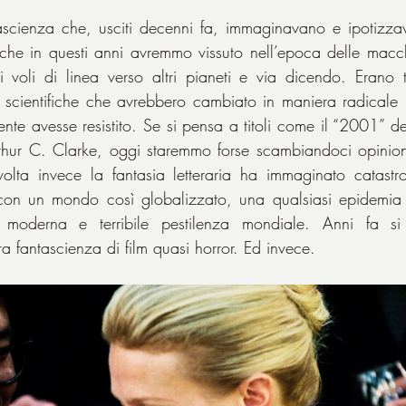
tascienza che, usciti decenni fa, immaginavano e ipotizza
che in questi anni avremmo vissuto nell’epoca delle macchi
ei voli di linea verso altri pianeti e via dicendo. Erano t
 scientifiche che avrebbero cambiato in maniera radicale la 
te avesse resistito. Se si pensa a titoli come il “2001” de
Arthur C. Clarke, oggi staremmo forse scambiandoci opinion
lta invece la fantasia letteraria ha immaginato catastrof
con un mondo così globalizzato, una qualsiasi epidemia s
 moderna e terribile pestilenza mondiale. Anni fa si 
a fantascienza di film quasi horror. Ed invece.