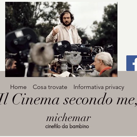
Titolo
Home
Cosa trovate
Informativa privacy
Avenir Light una delle font preferite dai
Il Cinema secondo me
designer. Facile da leggere, viene
grande
utilizzata per titoli e paragrafi.
michemar
cinefilo da bambino