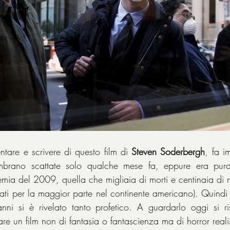
ntare e scrivere di questo film di 
Steven Soderbergh
, fa i
mbrano scattate solo qualche mese fa, eppure era pura 
mia del 2009, quella che migliaia di morti e centinaia di m
ti per la maggior parte nel continente americano). Quindi un
 si è rivelato tanto profetico. A guardarlo oggi si ris
re un film non di fantasia o fantascienza ma di horror reali