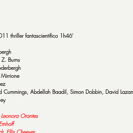
11 thriller fantascientifico 1h46'
bergh
 Z. Burns
oderbergh
Mirrione
nez
d Cummings, Abdellah Baadil, Simon Dobbin, David Laza
ley
. Leonora Orantes
Emhoff
dr. Ellis Cheever