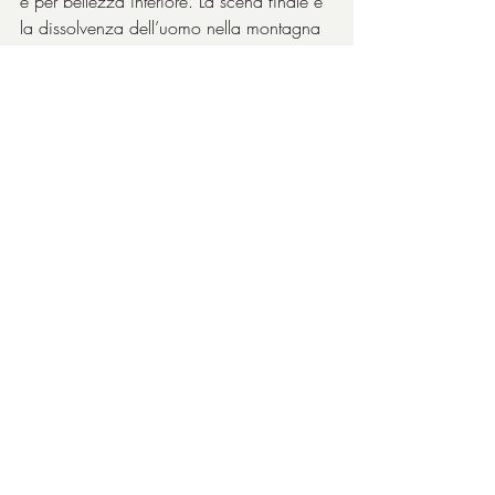
e per bellezza interiore. La scena finale è 
la dissolvenza dell’uomo nella montagna 
innevata, è la natura che si riprende il 
suo spazio, è l’uomo che ne viene 
assorbito.
La cosa più strana è che non c'è nessun 
personaggio che si chiami 
Corvo Rosso
: 