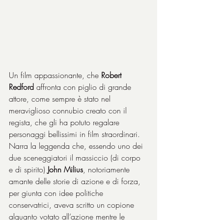
Un film appassionante, che 
Robert 
Redford
 affronta con piglio di grande 
attore, come sempre è stato nel 
meraviglioso connubio creato con il 
regista, che gli ha potuto regalare 
personaggi bellissimi in film straordinari. 
Narra la leggenda che, essendo uno dei 
due sceneggiatori il massiccio (di corpo 
e di spirito) 
John Milius
, notoriamente 
amante delle storie di azione e di forza, 
per giunta con idee politiche 
conservatrici, aveva scritto un copione 
alquanto votato all’azione mentre le 