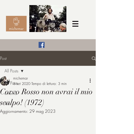
Il Cinema secondo me,
Post
michemar
All Posts
cinefilo da bambino
michemar
All Posts
8 set 2020
Tempo di lettura: 3 min
Corvo Rosso non avrai il mio
cinema
scalpo! (1972)
film
Aggiornamento:
29 mag 2023