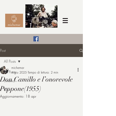
Il Cinema secondo me,
Post
michemar
All Posts
cinefilo da bambino
michemar
All Posts
4 giu 2025
Tempo di lettura: 2 min
Don Camillo e l’onorevole
cinema
Peppone(1955)
film
Aggiornamento:
18 apr