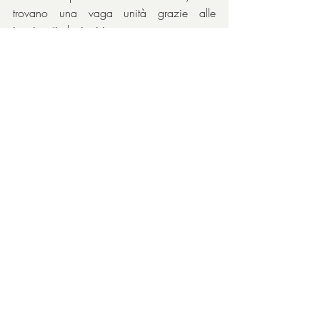
trovano una vaga unità grazie alle 
imminenti elezioni in paese.
Il sistema funziona di nuovo grazie 
all’evidente complicità tra 
Fernandel
 e 
Gino Cervi
 che formano la solita coppia 
formidabile, sempre con straordinario 
affiatamento.