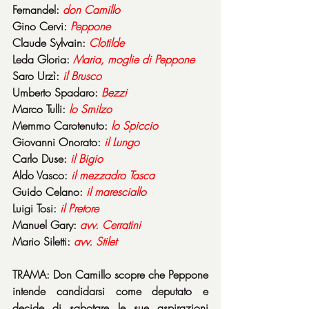
Fernandel: 
don
Camillo
Gino Cervi: 
Peppone
Claude Sylvain: 
Clotilde
Leda Gloria: 
Maria, moglie di Peppone
Saro Urzì: 
il Brusco
Umberto Spadaro: 
Bezzi
Marco Tulli: 
lo Smilzo
Memmo Carotenuto: 
lo Spiccio
Giovanni Onorato: 
il Lungo
Carlo Duse: 
il Bigio
Aldo Vasco: 
il mezzadro Tasca
Guido Celano: 
il maresciallo
Luigi Tosi: 
il Pretore
Manuel Gary: 
avv. Cerratini
Mario Siletti: 
avv. Stilet
TRAMA: Don Camillo scopre che Peppone 
intende candidarsi come deputato e 
decide di sabotare le sue aspirazioni 