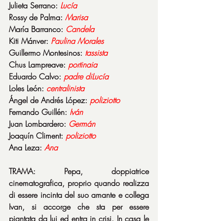
Julieta Serrano: 
Lucía
Rossy de Palma: 
Marisa
María Barranco: 
Candela
Kiti Mánver: 
Paulina Morales
Guillermo Montesinos: 
tassista
Chus Lampreave: 
portinaia
Eduardo Calvo: 
padre diLucía
Loles León: 
centralinista
Ángel de Andrés López: 
poliziotto
Fernando Guillén: 
Iván
Juan Lombardero: 
Germán
Joaquín Climent: 
poliziotto
Ana Leza: 
Ana
TRAMA: Pepa, doppiatrice 
cinematografica, proprio quando realizza 
di essere incinta del suo amante e collega 
Ivan, si accorge che sta per essere 
piantata da lui ed entra in crisi. In casa le 