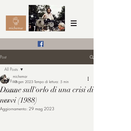
Il Cinema secondo me,
Post
michemar
All Posts
cinefilo da bambino
michemar
All Posts
13 gen 2023
Tempo di lettura: 5 min
Donne sull'orlo di una crisi di
cinema
nervi (1988)
film
Aggiornamento:
29 mag 2023