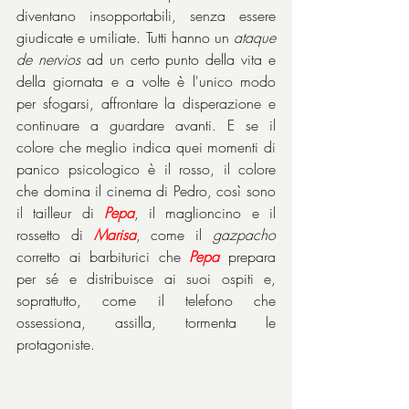
diventano insopportabili, senza essere 
giudicate e umiliate. Tutti hanno un 
ataque 
de nervios
 ad un certo punto della vita e 
della giornata e a volte è l'unico modo 
per sfogarsi, affrontare la disperazione e 
continuare a guardare avanti. E se il 
colore che meglio indica quei momenti di 
panico psicologico è il rosso, il colore 
che domina il cinema di Pedro, così sono 
il tailleur di 
Pepa
, il maglioncino e il 
rossetto di 
Marisa
, come il 
gazpacho
corretto ai barbiturici che 
Pepa
 prepara 
per sé e distribuisce ai suoi ospiti e, 
soprattutto, come il telefono che 
ossessiona, assilla, tormenta le 
protagoniste.