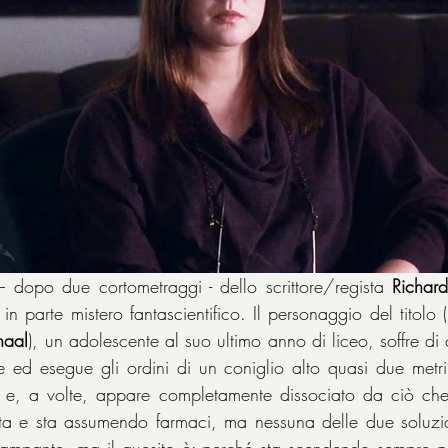
– dopo due cortometraggi - dello scrittore/regista 
Richard
 in parte mistero fantascientifico. Il personaggio del titolo (
haal
), un adolescente al suo ultimo anno di liceo, soffre di og
e ed esegue gli ordini di un coniglio alto quasi due metr
 e, a volte, appare completamente dissociato da ciò che 
uta e sta assumendo farmaci, ma nessuna delle due soluzio