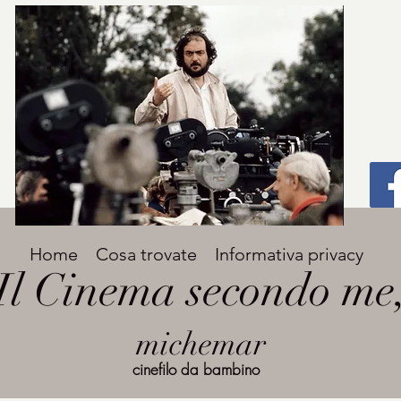
Titolo
Home
Cosa trovate
Informativa privacy
Avenir Light una delle font preferite dai
Il Cinema secondo me
designer. Facile da leggere, viene
grande
utilizzata per titoli e paragrafi.
michemar
cinefilo da bambino