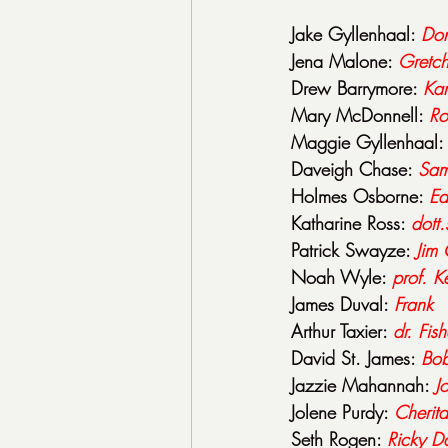
Jake Gyllenhaal: 
Don
Jena Malone: 
Gretch
Drew Barrymore: 
Ka
Mary McDonnell: 
Ro
Maggie Gyllenhaal:
Daveigh Chase: 
Sam
Holmes Osborne: 
Ed
Katharine Ross: 
dott.
Patrick Swayze: 
Jim
Noah Wyle: 
prof. K
James Duval: 
Frank
Arthur Taxier: 
dr. Fish
David St. James: 
Bob
Jazzie Mahannah: 
J
Jolene Purdy: 
Cherit
Seth Rogen: 
Ricky D