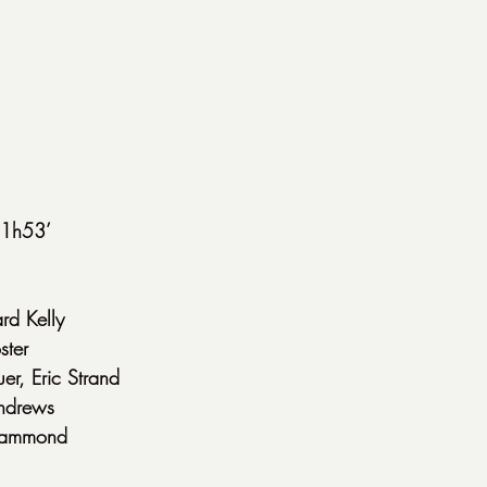
1h53’
rd Kelly
ster
r, Eric Strand
ndrews
Hammond 