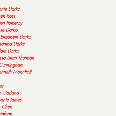
nie Darko
en Ross
ren Pomeroy
se Darko
 
Elizabeth Darko
antha Darko
die Darko
ssa Lilian Thurman
 Cunningham
enneth Monnitoff
er
 Garland
oanie James
a Chen
anforth