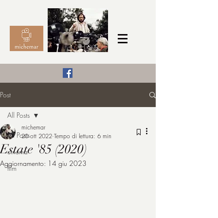
Il Cinema secondo me,
Post
michemar
All Posts
cinefilo da bambino
michemar
All Posts
20 ott 2022
Tempo di lettura: 6 min
Estate '85 (2020)
cinema
Aggiornamento:
14 giu 2023
film