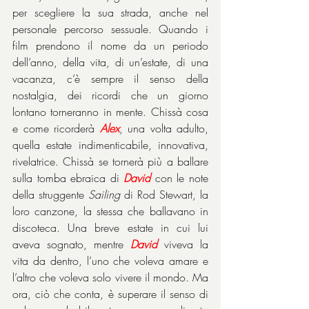
per scegliere la sua strada, anche nel 
personale percorso sessuale. Quando i 
film prendono il nome da un periodo 
dell’anno, della vita, di un’estate, di una 
vacanza, c’è sempre il senso della 
nostalgia, dei ricordi che un giorno 
lontano torneranno in mente. Chissà cosa 
e come ricorderà 
Alex
, una volta adulto, 
quella estate indimenticabile, innovativa, 
rivelatrice. Chissà se tornerà più a ballare 
sulla tomba ebraica di 
David
 con le note 
della struggente 
Sailing
 di Rod Stewart, la 
loro canzone, la stessa che ballavano in 
discoteca. Una breve estate in cui lui 
aveva sognato, mentre 
David
 viveva la 
vita da dentro, l’uno che voleva amare e 
l’altro che voleva solo vivere il mondo. Ma 
ora, ciò che conta, è superare il senso di 