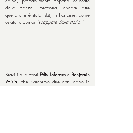
colpa, probabilmente appena eclissato 
dalla danza liberatoria, andare oltre 
quello che è stato (
été
, in francese, come 
estate) e quindi 
“scappare dalla storia.”
Bravi i due attori 
Félix Lefebvre
 e 
Benjamin 
Voisin
, che rivedremo due anni dopo in 
Illusioni perdute
, adattissima 
Valeria Bruni 
Tedeschi
 per il tipo di donna che 
sicuramente cercava il regista, un 
personaggio che lei sa sempre come 
interpretare, perfetta madre di un 
giovanotto vivace come lei. 
François 
Ozon
 ha forse rivisto se stesso, la sua 