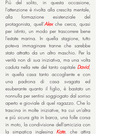
Più del solito, in questa occasione, 
l’attenzione è rivolta alla crescita mentale, 
alla formazione esistenziale del 
protagonista, quell’
Alex
 che cerca, quasi 
per istinto, un modo per trascorrere bene 
l’estate marina. In quella stagione, tutto 
poteva immaginare tranne che sarebbe 
stato attratto da un altro maschio. Per la 
verità non di sua iniziativa, ma una volta 
caduta nella rete del tanto ospitale 
David
, 
in quella casa tanto accogliente e con 
una padrona di casa svagata ed 
esuberante quanto il figlio, è bastato un 
nonnulla per sentirsi soggiogato dal sorriso 
aperto e gioviale di quel ragazzo. Che lo 
trascina in molte iniziative, tra cui un’altra 
e più sicura gita in barca, una folle corsa 
in moto, la condivisione dell’amicizia con 
la simpatica inglesina 
Kate
, che attira 