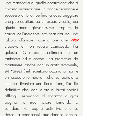
una mattonella di quella costruzione che si 
chiama maturazione. In poche settimane è 
successo di tutto, perfino la cosa peggiore 
che può capitare ad un essere vivente, per 
giunta ancor giovanissimo. Eppure, la 
causa dell’incidente era scaturita da una 
rabbia d’amore, quell’amore che 
Alex
credeva di non trovare corrisposto. Per 
gelosia. Ora quel sentimento è un 
fantasma ed è anche una promessa da 
mantenere, anche con un abito femminile, 
en travesti
 (nel repertorio ozoniano non è 
un espediente nuovo), che se portata a 
termine diventerà una liberazione, l’addio 
definitivo che, con le ore di lavori sociali 
afflittigli, serviranno al ragazzo a girar 
pagina, a ricominciare tornando a 
sorridere. Per capire definitivamente se 
stesso, a conoscersi, guardandosi dentro, 