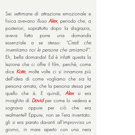
Sei settimane di attrazione emozionale e 
fisica avevano illuso 
Alex
, periodo che, a 
posteriori, soprattutto dopo la disgrazia, 
aveva fatto porre una domanda 
essenziale a se stesso: 
“Credi che 
inventiamo noi le persone che amiamo?”
. 
Eh, bella domanda! Ed è infatti questa la 
lezione che ci offre il film, perché, come 
dice 
Kate
, molte volte ci si innamora più 
dell’idea di come vogliamo che sia la 
persona amata, che la persona stessa per 
quello che è. E quindi,
 Alex
 si era 
invaghito di 
David
 per come lo vedeva e 
sognava oppure per ciò che era 
realmente? Eppure, non se l’era inventato: 
gli si era parato davanti all’improvviso un 
giorno, in mare aperto con una nera 