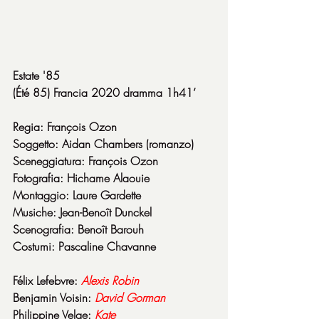
Estate '85
(Été 85) Francia 2020 dramma 1h41’
Regia: François Ozon
Soggetto: Aidan Chambers (romanzo)
Sceneggiatura: François Ozon
Fotografia: Hichame Alaouie
Montaggio: Laure Gardette
Musiche: Jean-Benoît Dunckel
Scenografia: Benoît Barouh
Costumi: Pascaline Chavanne
Félix Lefebvre: 
Alexis Robin
Benjamin Voisin: 
David Gorman
Philippine Velge: 
Kate