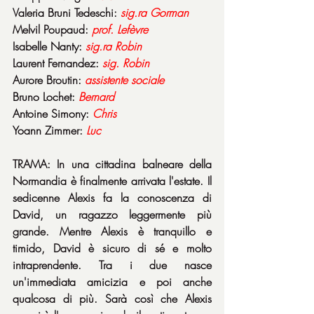
Valeria Bruni Tedeschi: 
sig.ra Gorman
Melvil Poupaud: 
prof. Lefèvre
Isabelle Nanty: 
sig.ra Robin
Laurent Fernandez: 
sig. Robin
Aurore Broutin: 
assistente sociale
Bruno Lochet: 
Bernard
Antoine Simony: 
Chris
Yoann Zimmer: 
Luc
TRAMA: In una cittadina balneare della 
Normandia è finalmente arrivata l'estate. Il 
sedicenne Alexis fa la conoscenza di 
David, un ragazzo leggermente più 
grande. Mentre Alexis è tranquillo e 
timido, David è sicuro di sé e molto 
intraprendente. Tra i due nasce 
un'immediata amicizia e poi anche 
qualcosa di più. Sarà così che Alexis 