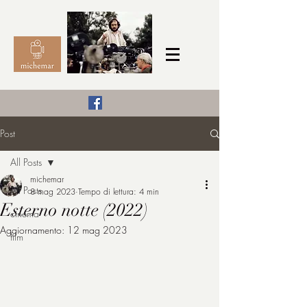
Il Cinema secondo me,
Post
michemar
All Posts
cinefilo da bambino
michemar
All Posts
8 mag 2023
Tempo di lettura: 4 min
Esterno notte (2022)
cinema
Aggiornamento:
12 mag 2023
film