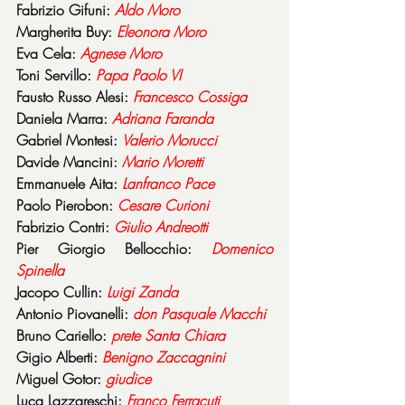
Fabrizio Gifuni: 
Aldo Moro
Margherita Buy: 
Eleonora Moro
Eva Cela: 
Agnese Moro
Toni Servillo: 
Papa Paolo VI
Fausto Russo Alesi: 
Francesco Cossiga
Daniela Marra: 
Adriana Faranda
Gabriel Montesi: 
Valerio Morucci
Davide Mancini: 
Mario Moretti
Emmanuele Aita: 
Lanfranco Pace
Paolo Pierobon: 
Cesare Curioni
Fabrizio Contri: 
Giulio Andreotti
Pier Giorgio Bellocchio: 
Domenico 
Spinella
Jacopo Cullin: 
Luigi Zanda
Antonio Piovanelli: 
don Pasquale Macchi
Bruno Cariello: 
prete Santa Chiara
Gigio Alberti: 
Benigno Zaccagnini
Miguel Gotor: 
giudice
Luca Lazzareschi: 
Franco Ferracuti