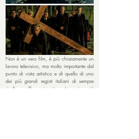
Non è un vero film, è più chiaramente un 
lavoro televisivo, ma molto importante dal 
punto di vista artistico e di quello di uno 
dei più grandi registi italiani di sempre 
rivolto all’avvenimento tra i più 
insopportabili avvenuti nella Storia d’Italia.
Fabrizio Gifuni
, che nel periodo del set 
era già a teatro con un’opera parallela, è 
dentro al personaggio, proprio dentro. A 
volte sembra di rivedere il povero Aldo 