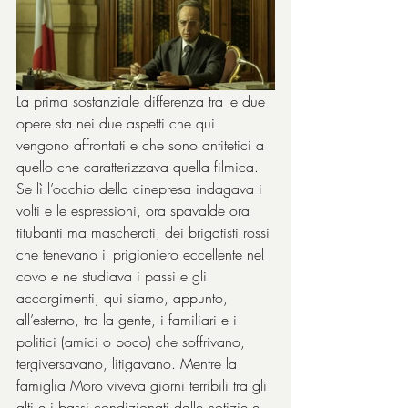
La prima sostanziale differenza tra le due 
opere sta nei due aspetti che qui 
vengono affrontati e che sono antitetici a 
quello che caratterizzava quella filmica. 
Se lì l’occhio della cinepresa indagava i 
volti e le espressioni, ora spavalde ora 
titubanti ma mascherati, dei brigatisti rossi 
che tenevano il prigioniero eccellente nel 
covo e ne studiava i passi e gli 
accorgimenti, qui siamo, appunto, 
all’esterno, tra la gente, i familiari e i 
politici (amici o poco) che soffrivano, 
tergiversavano, litigavano. Mentre la 
famiglia Moro viveva giorni terribili tra gli 
alti e i bassi condizionati dalle notizie e 