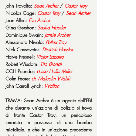
John Travolta: 
Sean Archer 
/ 
Castor Troy
Nicolas Cage: 
Castor Troy 
/ 
Sean Archer
Joan Allen: 
Eve Archer
Gina Gershon: 
Sasha Hassler
Dominique Swain: 
Jamie Archer
Alessandro Nivola: 
Pollux Troy
Nick Cassavetes: 
Dietrich Hassler
Harve Presnell: 
Victor Lazarro
Robert Wisdom: 
Tito Biondi
CCH Pounder: 
d.ssa Hollis Miller
Colm Feore: 
dr. Malcolm Walsh
John Carroll Lynch: 
Walton
TRAMA: Sean Archer è un agente dell'FBI 
che durante un'azione di polizia si trova 
di fronte Castor Troy, un pericoloso 
terrorista in possesso di una bomba 
micidiale, e che in un'azione precedente 