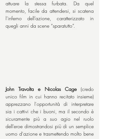
attuare la stessa furbata. Da quel 
momento, facile da attendersi, si scatena 
l’inferno dell’azione, caratterizzato in 
quegli anni da scene “sparatutto”.
John Travolta e Nicolas Cage
 (credo 
unico film in cui hanno recitato insieme) 
apprezzano l'opportunità di interpretare 
sia i cattivi che i buoni, ma il secondo è 
sicuramente più a suo agio nel ruolo 
dell’eroe dimostrandosi più di un semplice 
uomo d'azione e trasmettendo molto bene 