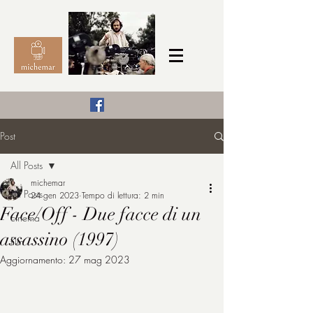
Il Cinema secondo me,
Post
michemar
All Posts
cinefilo da bambino
michemar
All Posts
24 gen 2023
Tempo di lettura: 2 min
Face/Off - Due facce di un
cinema
assassino (1997)
film
Aggiornamento:
27 mag 2023