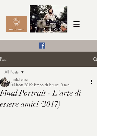
Il Cinema secondo me,
Post
michemar
All Posts
cinefilo da bambino
michemar
All Posts
18 ott 2019
Tempo di lettura: 3 min
Final Portrait - L'arte di
cinema
essere amici (2017)
film