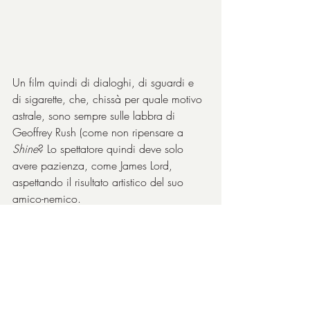
Un film quindi di dialoghi, di sguardi e 
di sigarette, che, chissà per quale motivo 
astrale, sono sempre sulle labbra di 
Geoffrey Rush (come non ripensare a 
Shine
? Lo spettatore quindi deve solo 
avere pazienza, come James Lord, 
aspettando il risultato artistico del suo 
amico-nemico.
Regista e sceneggiatore è il celebre attore 
Stanley Tucci
, qui al suo quinto 
lungometraggio da autore (il primo 
d’esordio fu quel piccolo capolavoro di 
Big Night
) che chiaramente sta cercando 
una sua strada dietro la macchina da 