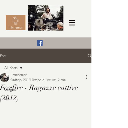
Il Cinema secondo me,
Post
michemar
All Posts
cinefilo da bambino
michemar
All Posts
4 ago 2019
Tempo di lettura: 2 min
Foxfire - Ragazze cattive
cinema
(2012)
film