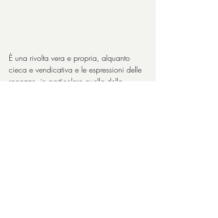
È una rivolta vera e propria, alquanto 
cieca e vendicativa e le espressioni delle 
ragazze, in particolare quella della 
leader 
Legs 
(
Raven Adamson
) sono molto 
indicative.
Soggetto molto interessante, peccato solo 
che forse il film non è riuscito come in 
altre occasioni (ed è anche lunghetto).
Alla scrittura collabora 
Robin Campillo
, il 
regista di 
120 battiti al minuto
(
recensione
). 