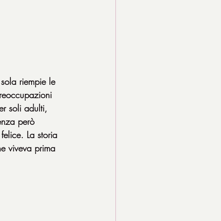
sola riempie le 
preoccupazioni 
r soli adulti, 
tenza però 
lice. La storia 
he viveva prima 