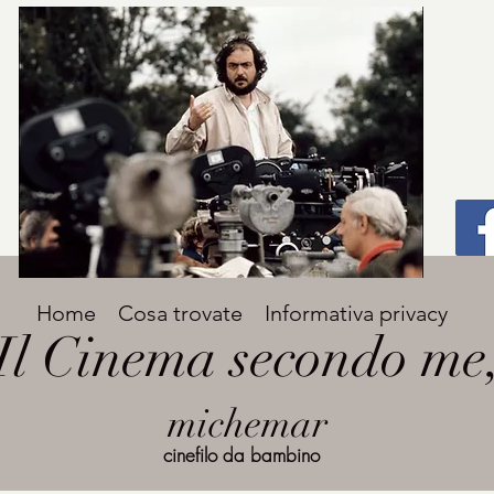
Titolo
Home
Cosa trovate
Informativa privacy
Avenir Light una delle font preferite dai
Il Cinema secondo me
designer. Facile da leggere, viene
grande
utilizzata per titoli e paragrafi.
michemar
cinefilo da bambino