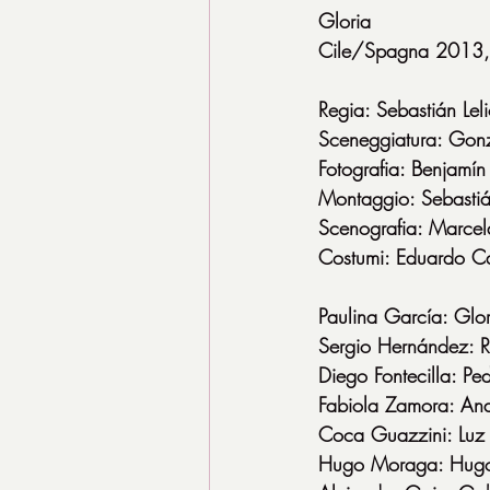
Gloria
Cile/Spagna 2013,
Regia: Sebastián Lel
Sceneggiatura: Gonz
Fotografia: Benjamín
Montaggio: Sebastiá
Scenografia: Marcela
Costumi: Eduardo Ca
Paulina García: Glor
Sergio Hernández: R
Diego Fontecilla: Pe
Fabiola Zamora: An
Coca Guazzini: Luz
Hugo Moraga: Hug