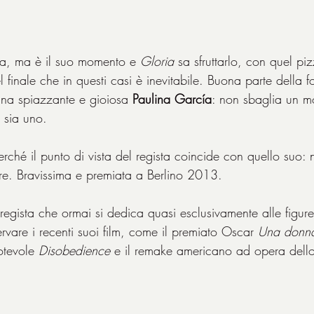
ia, ma è il suo momento e 
Gloria 
sa sfruttarlo, con quel piz
finale che in questi casi è inevitabile. Buona parte della f
 una spiazzante e gioiosa 
Paulina García
: non sbaglia un m
 sia uno.
erché il punto di vista del regista coincide con quello suo: 
vere. Bravissima e premiata a Berlino 2013.
regista che ormai si dedica quasi esclusivamente alle figure
servare i recenti suoi film, come il premiato Oscar 
Una donna
notevole 
Disobedience 
e il remake americano ad opera dello