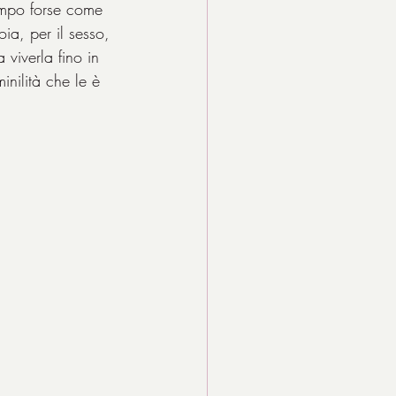
empo forse come 
ia, per il sesso, 
viverla fino in 
nilità che le è 