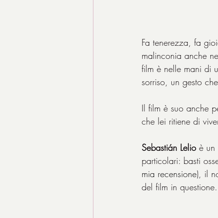
Fa tenerezza, fa gio
malinconia anche nel 
film è nelle mani di
sorriso, un gesto che
Il film è suo anche p
che lei ritiene di vi
Sebastián Lelio 
è un 
particolari: basti os
mia recensione
), il 
del film in questione.