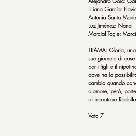
Alejandro Goic: Gab
Liliana García: Flavi
Antonia Santa María
Luz Jiménez: Nana
Marcial Tagle: Marci
TRAMA: Gloria, una d
sue giornate di cose
per i figli e il nipot
dove ha la possibilit
cambia quando conos
d'amore, però, porte
di incontrare Rodolfo
Voto 7