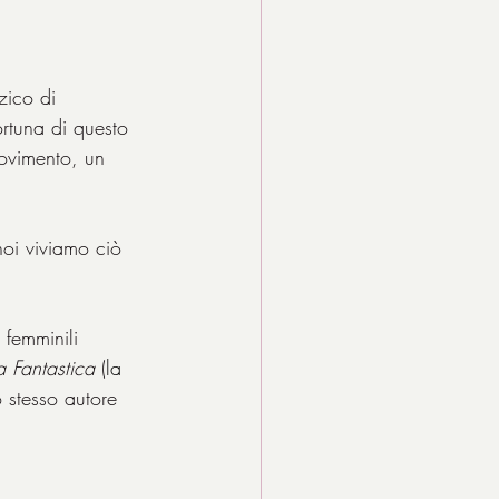
zico di 
ortuna di questo 
ovimento, un 
noi viviamo ciò 
 femminili 
 Fantastica 
(
la 
 stesso autore 