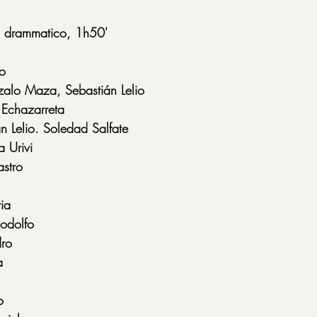
 drammatico, 1h50'
io
alo Maza, Sebastián Lelio
 Echazarreta
n Lelio. Soledad Salfate
 Urivi
stro
ia
odolfo
dro
a
o