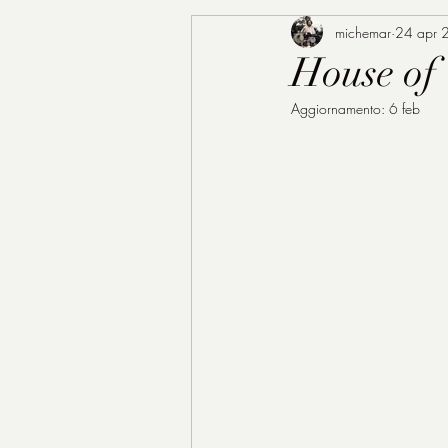
michemar
24 apr 
House of 
Aggiornamento:
6 feb