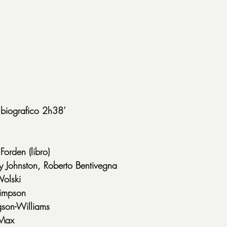
iografico 2h38’
orden (libro)
y Johnston, Roberto Bentivegna
Wolski
Simpson
son-Williams
 Max