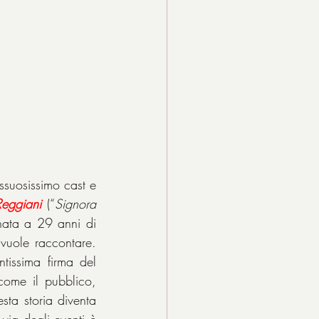
ssuosissimo cast e 
Reggiani
 (“
Signora 
nata a 29 anni di 
 vuole raccontare. 
Senza questa donna, Gucci sarebbe “solo” (per modo di dire) una importantissima firma del 
come il pubblico, 
ta storia diventa 
via degli eventi è 