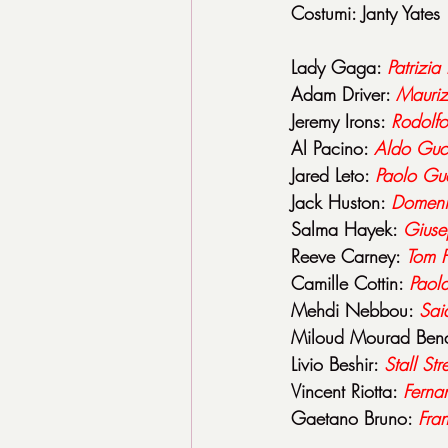
Costumi: Janty Yates
Lady Gaga: 
Patrizia
Adam Driver: 
Mauriz
Jeremy Irons: 
Rodolf
Al Pacino: 
Aldo Guc
Jared Leto: 
Paolo Gu
Jack Huston: 
Domeni
Salma Hayek: 
Giuse
Reeve Carney: 
Tom F
Camille Cottin: 
Paola
Mehdi Nebbou: 
Sai
Miloud Mourad Ben
Livio Beshir: 
Stall St
Vincent Riotta: 
Ferna
Gaetano Bruno: 
Fra