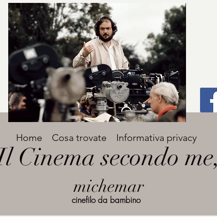
Titolo
Home
Cosa trovate
Informativa privacy
Avenir Light una delle font preferite dai
Il Cinema secondo me
designer. Facile da leggere, viene
grande
utilizzata per titoli e paragrafi.
michemar
cinefilo da bambino