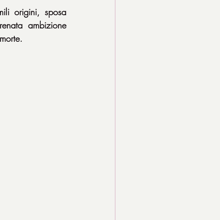
li origini, sposa 
enata ambizione 
 morte.