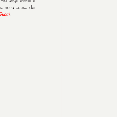
orno a causa dei 
Gucci
.