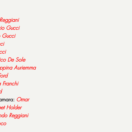
 Reggiani
io Gucci
o Gucci
ci
cci
co De Sole
ppina Auriemma
ord
 Franchi
d
amara: 
Omar
reet Holder
ndo Reggiani
nco