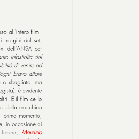
all’intero film - 
i margini del set, 
oni dell’ANSA per 
to infastidita dal 
ilità di venire ad 
“ogni bravo attore 
o o sbagliato, ma 
gista), è evidente 
i. E il film ce lo 
o della macchina 
l primo momento, 
, in occasione di 
 faccia, 
Maurizio 