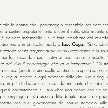
ntrale la donna che - personaggio essenziale per dare senso 
ta sentire prepotentemente e con il solito stile irruente a
 (è davvero indomabile!), si è fatta intervistare dai microf
roduzione e in particolar modo a 
Lady Gaga
: 
“Sono alquan
erpretando senza neppure avere avuto l'accortezza e la sensib
 per lei, secondo i suoi motivi di buon senso e rispetto 
e dal vivo il personaggio che va a interpretare.”
. Giust
ta tecnico (questa è una scelta artistica che spetta solo al re
i voglia imporre in ogni momento della vita, sua e degli altr
te, in più di due ore e mezza, dal momento che l’obiettiv
quasi costantemente sul suo viso: una donna che sin da
ice impiegata nella piccola ditta di autotrasporti del padre
ontatto con quel giovanottone dal sorriso stampato sulla