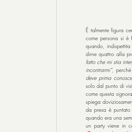
È talmente figura ce
come persona si è fat
quando, indispettita
dirne quattro alla p
fatto che mi stia int
incontrarmi”
, perché
deve prima conoscer
solo dal punto di vis
come questa signora s
spiega doviziosamen
da presa è puntato 
quando era una sempl
un party viene in c