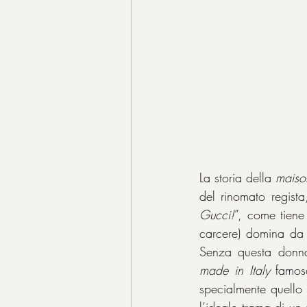
La storia della 
maiso
del rinomato regist
Gucci!
”, come tiene
carcere) domina da 
made in Italy
 famosa
specialmente quello 
l’ideale trama di un 