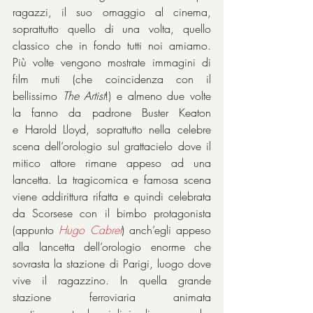
ragazzi, il suo omaggio al cinema, 
soprattutto quello di una volta, quello 
classico che in fondo tutti noi amiamo. 
Più volte vengono mostrate immagini di 
film muti (che coincidenza con il 
bellissimo 
The Artist
!) e almeno due volte 
la fanno da padrone Buster Keaton 
e Harold Lloyd, soprattutto nella celebre 
scena dell’orologio sul grattacielo dove il 
mitico attore rimane appeso ad una 
lancetta. La tragicomica e famosa scena 
viene addirittura rifatta e quindi celebrata 
da Scorsese con il bimbo protagonista 
(appunto 
Hugo Cabret
) anch’egli appeso 
alla lancetta dell’orologio enorme che 
sovrasta la stazione di Parigi, luogo dove 
vive il ragazzino. In quella grande 
stazione ferroviaria animata 