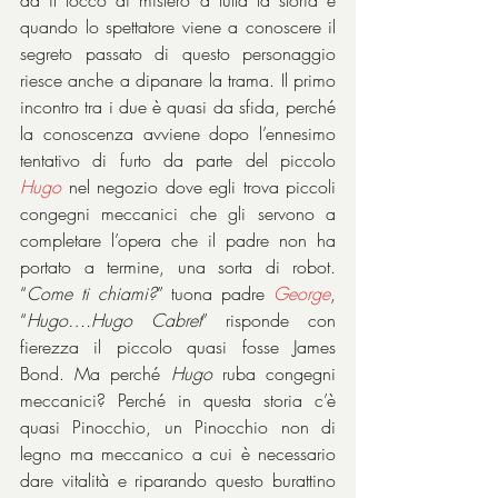
dà il tocco di mistero a tutta la storia e 
quando lo spettatore viene a conoscere il 
segreto passato di questo personaggio 
riesce anche a dipanare la trama. Il primo 
incontro tra i due è quasi da sfida, perché 
la conoscenza avviene dopo l’ennesimo 
tentativo di furto da parte del piccolo 
Hugo 
nel negozio dove egli trova piccoli 
congegni meccanici che gli servono a 
completare l’opera che il padre non ha 
portato a termine, una sorta di robot. 
“
Come ti chiami?
” tuona padre 
George
, 
“
Hugo….Hugo Cabret
” risponde con 
fierezza il piccolo quasi fosse James 
Bond. Ma perché 
Hugo 
ruba congegni 
meccanici? Perché in questa storia c’è 
quasi Pinocchio, un Pinocchio non di 
legno ma meccanico a cui è necessario 
dare vitalità e riparando questo burattino 