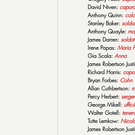
David Niven: 
capora
Anthony Quinn: 
colo
Stanley Baker: 
solda
Anthony Quayle: 
mag
James Darren: 
solda
Irene Papas: 
Maria 
Gia Scala: 
Anna
James Robertson Justi
Richard Harris: 
capo
Bryan Forbes: 
Cohn
Allan Cuthbertson: 
m
Percy Herbert: 
serge
George Mikell: 
uffic
Walter Gotell: 
tenen
Tutte Lemkow: 
Nicola
James Robertson Justi