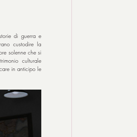
torie di guerra e 
ano custodire la 
re solenne che si 
imonio culturale 
are in anticipo le 