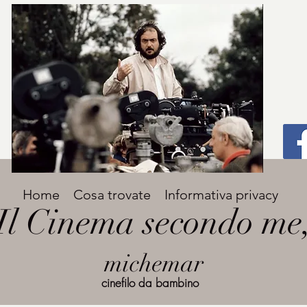
Titolo
Home
Cosa trovate
Informativa privacy
Avenir Light una delle font preferite dai
Il Cinema secondo me
designer. Facile da leggere, viene
grande
utilizzata per titoli e paragrafi.
michemar
cinefilo da bambino