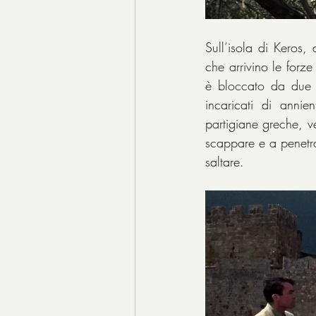
Sull’isola di Keros, 
che arrivino le forz
è bloccato da due c
incaricati di annie
partigiane greche, v
scappare e a penetrar
saltare.