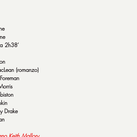
ne
ne
a 2h38’
son
MacLean (romanzo)
 Foreman
Morris
biston
mkin
ey Drake
an
ano
Keith
Mallory