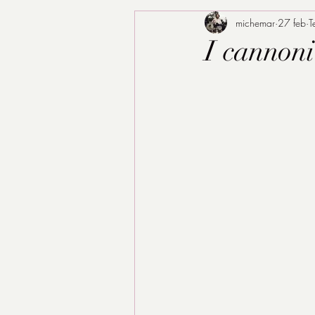
michemar
27 feb
T
I cannoni