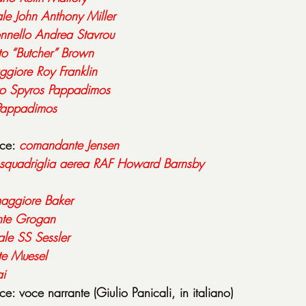
le
John
Anthony
Miller
nnello
Andrea
Stavrou
to “Butcher” Brown
giore Roy Franklin
to Spyros Pappadimos
Pappadimos
ce: 
comandante Jensen
squadriglia aerea RAF Howard
Barnsby
aggiore Baker
nte Grogan
iale SS Sessler
te Muesel
i
ce: voce narrante (Giulio Panicali, in italiano)