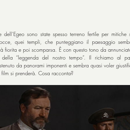
 dell’Egeo sono state spesso terreno fertile per mitiche s
rocce, quei templi, che punteggiano il paesaggio sembr
tà fiorita e poi scomparsa. È con questo tono da annunciato
della “leggenda del nostro tempo”. Il richiamo al patr
ostenuto da panorami imponenti e sembra quasi voler giustific
il film si prenderà. Cosa racconta?