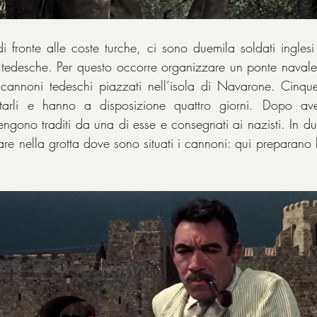
di fronte alle coste turche, ci sono duemila soldati ingles
e tedesche. Per questo occorre organizzare un ponte navale
annoni tedeschi piazzati nell’isola di Navarone. Cinqu
ntarli e hanno a disposizione quattro giorni. Dopo ave
engono traditi da una di esse e consegnati ai nazisti. In du
e nella grotta dove sono situati i cannoni: qui preparano le