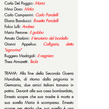
Carla Del Poggio: 
Maria
Mino Doro: 
Mirko
Carlo Campanini: 
Carlo Pandelli
Eliana Banducci: 
Rosetta Pandelli
Folco Lulli: 
Andrea
Mario Perrone: 
il gobbo
Amato Garbini: 
il tenutario del bordello
Gianni Appelius: 
Calligaris, detto 
"signorina"
Ruggero Madrigali: 
il negriero
Thea Aimaretti: 
Tecla
TRAMA: Alla fine della Seconda Guerra 
Mondiale, di ritorno dalla prigionia in 
Germania, due amici italiani tornano in 
patria. Davanti alla sua casa bombardata, 
Ernesto scopre che sua madre è morta e 
sua sorella Maria è scomparsa. Ernesto 
scopre per strada che sua sorella è una 