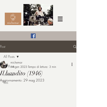
Il Cinema secondo me,
Post
michemar
All Posts
cinefilo da bambino
michemar
All Posts
14 gen 2023
Tempo di lettura: 3 min
Il bandito (1946)
cinema
Aggiornamento:
29 mag 2023
film