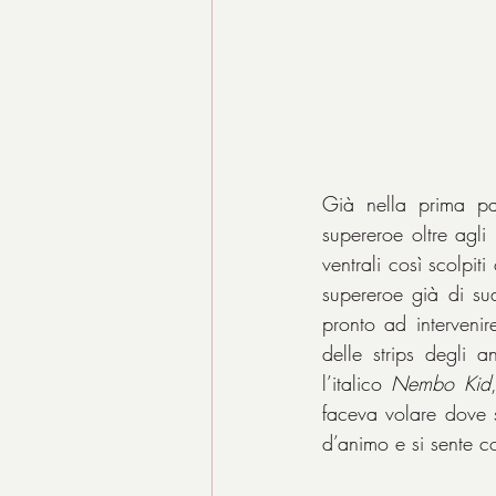
Già nella prima pa
supereroe oltre agli 
ventrali così scolpi
supereroe già di su
pronto ad interveni
delle strips degli
l’italico 
Nembo Kid
faceva volare dove s
d’animo e si sente c