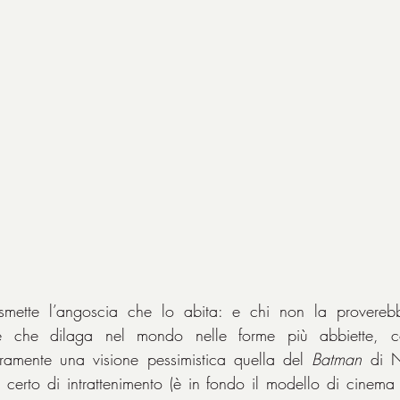
asmette l’angoscia che lo abita: e chi non la provereb
le che dilaga nel mondo nelle forme più abbiette, c
uramente una visione pessimistica quella del 
Batman
 di N
 certo di intrattenimento (è in fondo il modello di cinema d