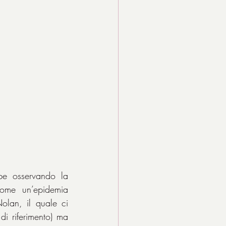
be osservando la 
ome un’epidemia 
olan, il quale ci 
i riferimento) ma 