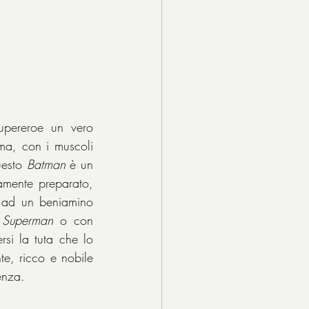
pereroe un vero 
ima, con i muscoli 
uesto 
Batman
 è un 
mente preparato, 
 ad un beniamino 
 
Superman
 o con 
rsi la tuta che lo 
e, ricco e nobile 
enza.