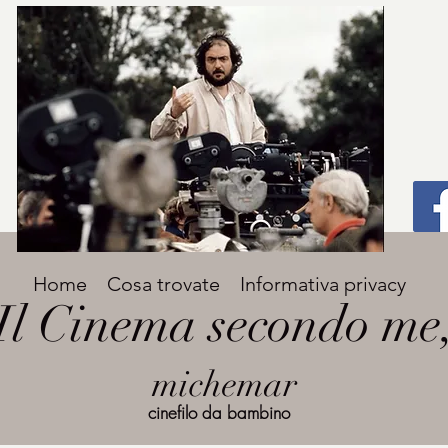
Titolo
Home
Cosa trovate
Informativa privacy
Avenir Light una delle font preferite dai
Il Cinema secondo me
designer. Facile da leggere, viene
grande
utilizzata per titoli e paragrafi.
michemar
cinefilo da bambino