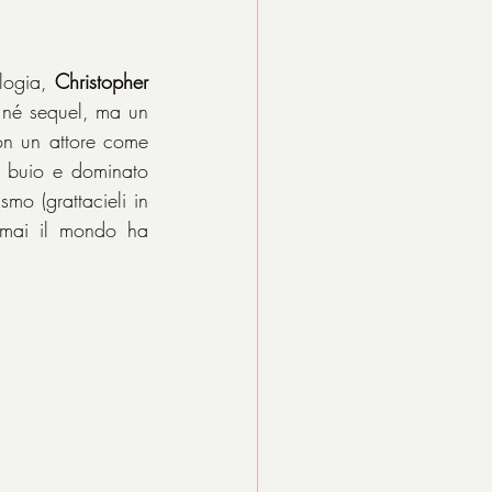
logia, 
Christopher 
 né sequel, ma un 
film totalmente a sé, in quanto a mio parere la figura che dipinge il regista con un attore come 
è buio e dominato 
smo (grattacieli in 
 mai il mondo ha 