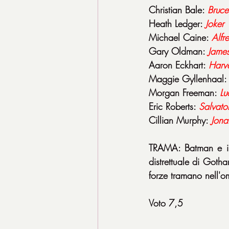
Christian Bale: 
Bruc
Heath Ledger: 
Joker
Michael Caine: 
Alfr
Gary Oldman: 
Jame
Aaron Eckhart: 
Harv
Maggie Gyllenhaal:
Morgan Freeman: 
Lu
Eric Roberts: 
Salvato
Cillian Murphy: 
Jona
TRAMA: Batman e il
distrettuale di Gotha
forze tramano nell'o
Voto 7,5