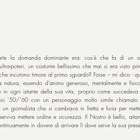
rte la domanda dominante era: cos'è che fa di un su
ultra-poteri, un costume bellissimo che mai si era visto pr
ti che incutono timore al primo sguardo? Forse – mi dico - q
a natura, essendo d’animo generoso, mentalmente e fisica
re in ogni istante della sua vita, proprio come succedeva
 anni ‘50/’60 con un personaggio molto simile chiamato
, un giornalista che si cambiava in fretta e furia per mette
erviva mettere ordine e sicurezza. Il Nostro è bello, aitant
ontinuamente in dovere di arrivare lì dove serve la sua pres