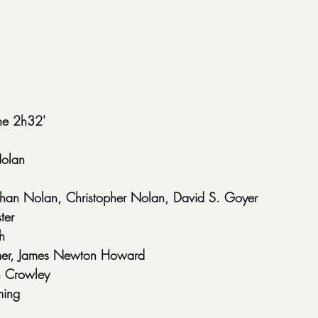
e 2h32'
Nolan
than Nolan, Christopher Nolan, David S. Goyer
ter
h
mer, James Newton Howard
n Crowley
ming