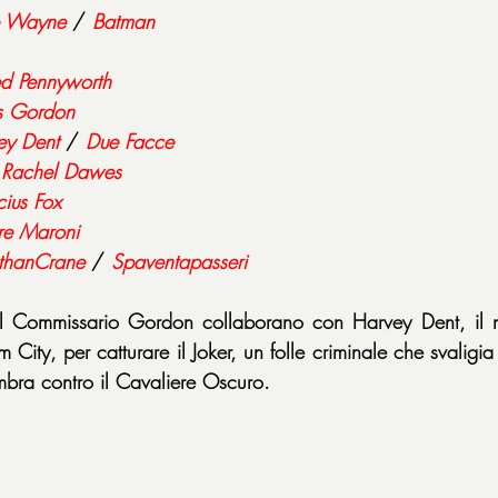
e Wayne
 / 
Batman
ed Pennyworth
s Gordon
ey Dent
 / 
Due Facce
 
Rachel Dawes
cius Fox
re Maroni
thanCrane
 / 
Spaventapasseri
 Commissario Gordon collaborano con Harvey Dent, il n
m City, per catturare il Joker, un folle criminale che svaligi
mbra contro il Cavaliere Oscuro.