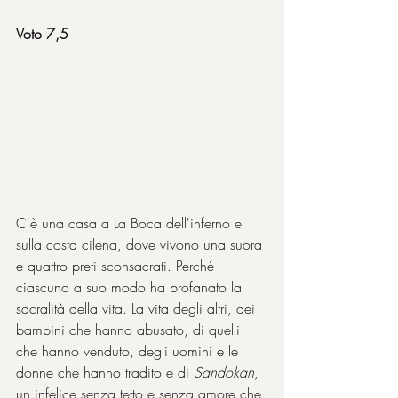
Voto 7,5
C'è una casa a La Boca dell'inferno e 
sulla costa cilena, dove vivono una suora 
e quattro preti sconsacrati. Perché 
ciascuno a suo modo ha profanato la 
sacralità della vita. La vita degli altri, dei 
bambini che hanno abusato, di quelli 
che hanno venduto, degli uomini e le 
donne che hanno tradito e di 
Sandokan
, 
un infelice senza tetto e senza amore che 