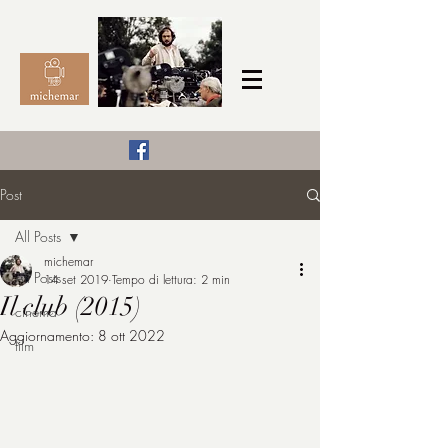
Il Cinema secondo me,
Post
michemar
All Posts
cinefilo da bambino
michemar
All Posts
14 set 2019
Tempo di lettura: 2 min
Il club (2015)
cinema
Aggiornamento:
8 ott 2022
film