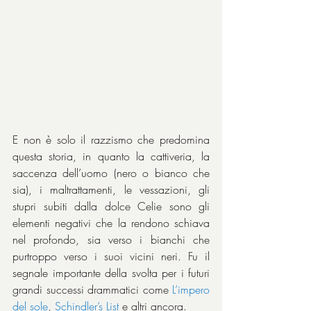
E non è solo il razzismo che predomina 
questa storia, in quanto la cattiveria, la 
saccenza dell’uomo (nero o bianco che 
sia), i maltrattamenti, le vessazioni, gli 
stupri subiti dalla dolce Celie sono gli 
elementi negativi che la rendono schiava 
nel profondo, sia verso i bianchi che 
purtroppo verso i suoi vicini neri. Fu il 
segnale importante della svolta per i futuri 
grandi successi drammatici come 
L’impero 
del sole
, 
Schindler’s List
 e altri ancora.