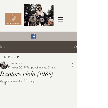
Il Cinema secondo me,
Post
michemar
All Posts
cinefilo da bambino
michemar
All Posts
4 mar 2019
Tempo di lettura: 3 min
Il colore viola (1985)
cinema
Aggiornamento:
11 mag
film