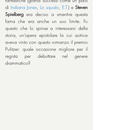
fantastiche (grandi successi come un paio 
di 
Indiana Jones
, 
Lo squalo
, 
E.T.
) e 
Steven 
Spielberg
 era deciso a smentire questa 
fama che era anche un suo limite. Fu 
questo che lo spinse a interessarsi della 
storia, un’opera epistolare la cui autrice 
aveva vinto con questo romanzo il premio 
Pulitzer: quale occasione migliore per il 
regista per debuttare nel genere 
drammatico?