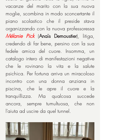
vacanze del marito con la sua nuova 
moglie, scombina in modo sconcertante il 
piano scolastico che il preside stava 
organizzando con la nuova professoressa 
Mélanie Pick
 (
Anaïs Demoustier
), litiga, 
credendo di far bene, persino con la sua 
fedele amica del cuore. Insomma, un 
catalogo intero di manifestazioni negative 
che le rovinano la vita e la salute 
psichica. Per fortuna arriva un miracoloso 
incontro con una donna anziana in 
piscina, che le apre il cuore e la 
tranquillizza. Ma qualcosa succede 
ancora, sempre tumultuosa, che non 
l’aiuta ad uscire da quel tunnel.