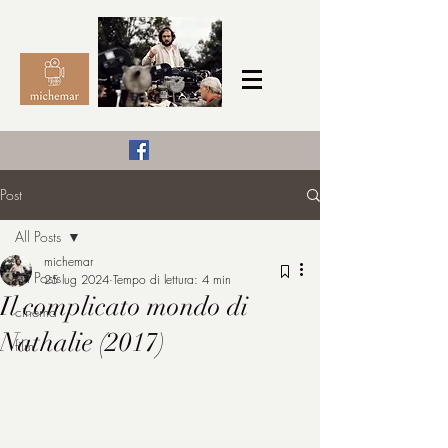
Il Cinema secondo me,
Post
michemar
All Posts
cinefilo da bambino
michemar
All Posts
25 lug 2024
Tempo di lettura: 4 min
Il complicato mondo di
cinema
Nathalie (2017)
film