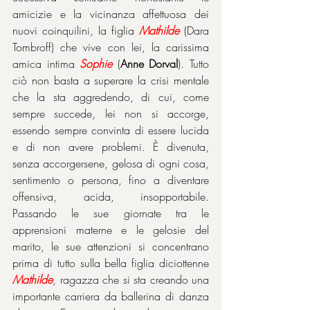
amicizie e la vicinanza affettuosa dei 
nuovi coinquilini, la figlia 
Mathilde
 (Dara 
Tombroff) che vive con lei, la carissima 
amica intima 
Sophie
 (
Anne Dorval
). Tutto 
ciò non basta a superare la crisi mentale 
che la sta aggredendo, di cui, come 
sempre succede, lei non si accorge, 
essendo sempre convinta di essere lucida 
e di non avere problemi. È divenuta, 
senza accorgersene, gelosa di ogni cosa, 
sentimento o persona, fino a diventare 
offensiva, acida, insopportabile. 
Passando le sue giornate tra le 
apprensioni materne e le gelosie del 
marito, le sue attenzioni si concentrano 
prima di tutto sulla bella figlia diciottenne 
Mathilde
, ragazza che si sta creando una 
importante carriera da ballerina di danza 