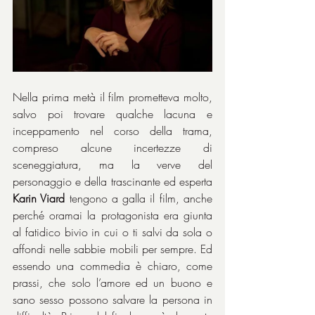
Nella prima metà il film prometteva molto, 
salvo poi trovare qualche lacuna e 
inceppamento nel corso della trama, 
compreso alcune incertezze di 
sceneggiatura, ma la verve del 
personaggio e della trascinante ed esperta 
Karin Viard 
tengono a galla il film, anche 
perché oramai la protagonista era giunta 
al fatidico bivio in cui o ti salvi da sola o 
affondi nelle sabbie mobili per sempre. Ed 
essendo una commedia è chiaro, come 
prassi, che solo l’amore ed un buono e 
sano sesso possono salvare la persona in 