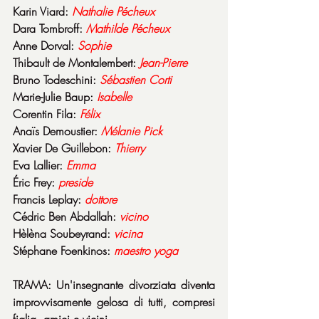
Karin Viard: 
Nathalie Pécheux
Dara Tombroff: 
Mathilde Pécheux
Anne Dorval: 
Sophie
Thibault de Montalembert: 
Jean-Pierre
Bruno Todeschini: 
Sébastien Corti
Marie-Julie Baup: 
Isabelle
Corentin Fila: 
Félix
Anaïs Demoustier: 
Mélanie Pick
Xavier De Guillebon: 
Thierry
Eva Lallier: 
Emma
Éric Frey: 
preside
Francis Leplay: 
dottore
Cédric Ben Abdallah: 
vicino
Hèlèna Soubeyrand: 
vicina
Stéphane Foenkinos: 
maestro yoga
TRAMA: Un'insegnante divorziata diventa 
improvvisamente gelosa di tutti, compresi 
figlia, amici e vicini.