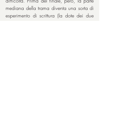
difficoltà. Prima del finale, però, la parte 
mediana della trama diventa una sorta di 
esperimento di scrittura (la dote dei due 
autori) per descrivere il lato oscuro di una 
donna che si è, a causa degli eventi e del 
suo carattere, inacidita fino a farla 
diventare una vipera malata di gelosia nei 
confronti di tutto e tutti. Peccato per un 
finale non del tutto risolto: aderente al 
personaggio o alla incertezza dei fratelli 
Foenkinos.