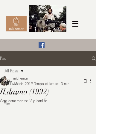
Il Cinema secondo me,
Post
michemar
All Posts
cinefilo da bambino
michemar
All Posts
15 feb 2019
Tempo di lettura: 3 min
Il danno (1992)
cinema
Aggiornamento:
2 giorni fa
film