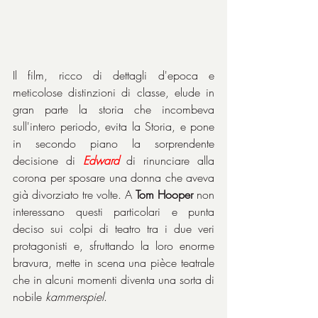
Il film, ricco di dettagli d'epoca e 
meticolose distinzioni di classe, elude in 
gran parte la storia che incombeva 
sull'intero periodo, evita la Storia, e pone 
in secondo piano la sorprendente 
decisione di 
Edward
 di rinunciare alla 
corona per sposare una donna che aveva 
già divorziato tre volte. A 
Tom Hooper
 non 
interessano questi particolari e punta 
deciso sui colpi di teatro tra i due veri 
protagonisti e, sfruttando la loro enorme 
bravura, mette in scena una pièce teatrale 
che in alcuni momenti diventa una sorta di 
nobile 
kammerspiel
.