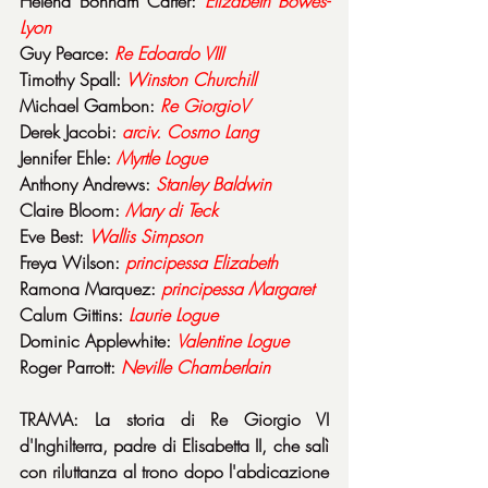
Helena Bonham Carter: 
Elizabeth Bowes-
Lyon
Guy Pearce: 
Re Edoardo VIII
Timothy Spall: 
Winston Churchill
Michael Gambon: 
Re GiorgioV
Derek Jacobi: 
arciv. Cosmo Lang
Jennifer Ehle: 
Myrtle Logue
Anthony Andrews: 
Stanley Baldwin
Claire Bloom: 
Mary di Teck
Eve Best: 
Wallis Simpson
Freya Wilson: 
principessa Elizabeth
Ramona Marquez: 
principessa Margaret
Calum Gittins: 
Laurie Logue
Dominic Applewhite: 
Valentine Logue
Roger Parrott: 
Neville Chamberlain
TRAMA: La storia di Re Giorgio VI 
d'Inghilterra, padre di Elisabetta II, che salì 
con riluttanza al trono dopo l'abdicazione 