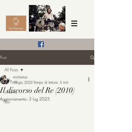
Il Cinema secondo me,
Post
michemar
All Posts
cinefilo da bambino
michemar
All Posts
10 giu 2022
Tempo di lettura: 5 min
Il discorso del Re (2010)
cinema
Aggiornamento:
3 lug 2025
film