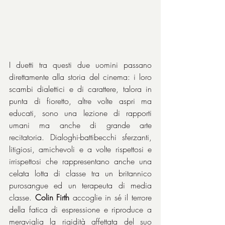
I duetti tra questi due uomini passano 
direttamente alla storia del cinema: i loro 
scambi dialettici e di carattere, talora in 
punta di fioretto, altre volte aspri ma 
educati, sono una lezione di rapporti 
umani ma anche di grande arte 
recitatoria. Dialoghi-battibecchi sferzanti, 
litigiosi, amichevoli e a volte rispettosi e 
irrispettosi che rappresentano anche una 
celata lotta di classe tra un britannico 
purosangue ed un terapeuta di media 
classe. 
Colin Firth
 accoglie in sé il terrore 
della fatica di espressione e riproduce a 
meraviglia la rigidità affettata del suo 