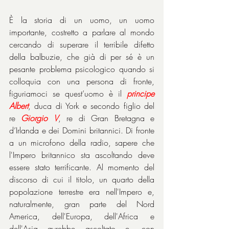
È la storia di un uomo, un uomo 
importante, costretto a parlare al mondo 
cercando di superare il terribile difetto 
della balbuzie, che già di per sé è un 
pesante problema psicologico quando si 
colloquia con una persona di fronte, 
figuriamoci se quest’uomo è il 
principe 
Albert
, duca di York e secondo figlio del 
re 
Giorgio
V
, re di Gran Bretagna e 
d’Irlanda e dei Domini britannici. Di fronte 
a un microfono della radio, sapere che 
l'Impero britannico sta ascoltando deve 
essere stato terrificante. Al momento del 
discorso di cui il titolo, un quarto della 
popolazione terrestre era nell'Impero e, 
naturalmente, gran parte del Nord 
America, dell'Europa, dell'Africa e 
dell'Asia avrebbe ascoltato e, con 