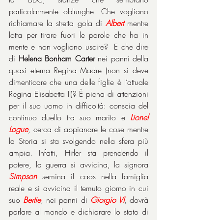
particolarmente oblunghe. Che vogliano 
richiamare la stretta gola di 
Albert
mentre 
lotta per tirare fuori le parole che ha in 
mente e non vogliono uscire?  E che dire 
di 
Helena Bonham Carter
 nei panni della 
quasi eterna Regina Madre (non si deve 
dimenticare che una delle figlie è l’attuale 
Regina Elisabetta II)? È piena di attenzioni 
per il suo uomo in difficoltà: conscia del 
continuo duello tra suo marito e 
Lionel 
Logue
, cerca di appianare le cose mentre 
la Storia si sta svolgendo nella sfera più 
ampia. Infatti, Hitler sta prendendo il 
potere, la guerra si avvicina, la signora 
Simpson
semina il caos nella famiglia 
reale e si avvicina il temuto giorno in cui 
suo 
Bertie
, nei panni di 
Giorgio VI
, dovrà 
parlare al mondo e dichiarare lo stato di 