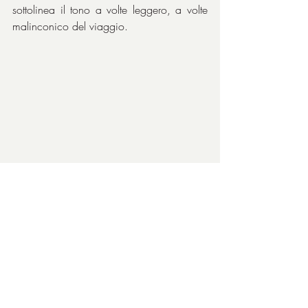
sottolinea il tono a volte leggero, a volte 
malinconico del viaggio.
Satira superficiale o dimostrazione del 
definitivo distacco (almeno per quei tempi) 
della gente comune dal paradigma 
mussoliniano: chissà, resta il fatto che tra 
la bravura dei due viaggiatori e la 
divertentissima sceneggiatura scritta da tre 
persone che volevano prendere per i 
fondelli il fascismo, si ride di gusto e si 