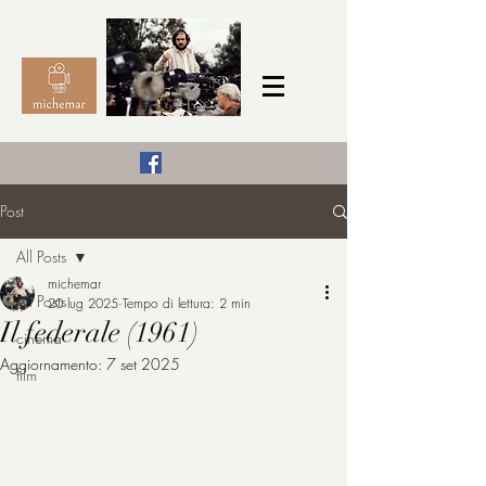
Il Cinema secondo me,
Post
michemar
All Posts
cinefilo da bambino
michemar
All Posts
20 lug 2025
Tempo di lettura: 2 min
Il federale (1961)
cinema
Aggiornamento:
7 set 2025
film