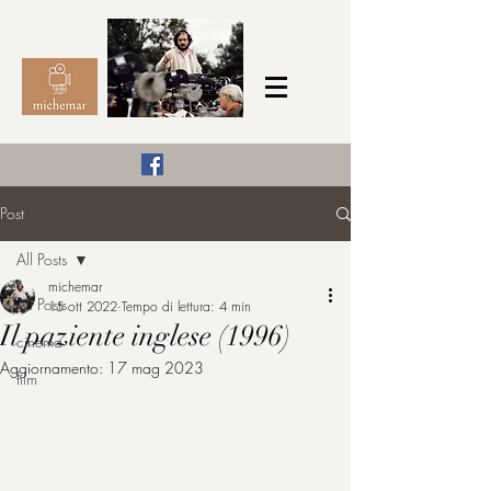
Il Cinema secondo me,
Post
michemar
All Posts
cinefilo da bambino
michemar
All Posts
15 ott 2022
Tempo di lettura: 4 min
Il paziente inglese (1996)
cinema
Aggiornamento:
17 mag 2023
film