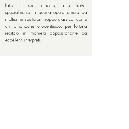
fatto il suo cinema, che trovo, 
specialmente in questa opera amata da 
moltissimi spettatori, troppo classica, come 
un romanzone ottocentesco, per fortuna 
recitato in maniera appassionante da 
eccellenti interpreti.
Riconoscimenti
Premio Oscar 1997:
Miglior film
Migliore regia
Miglior attrice non protagonista a Juliette 
Binoche