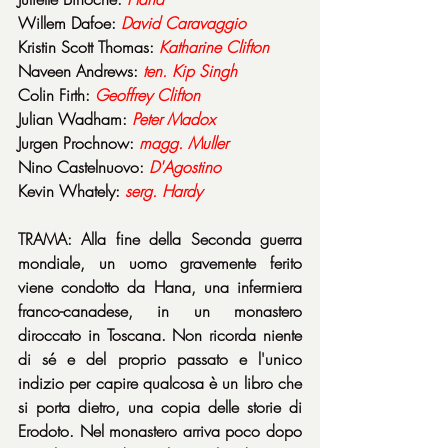
Willem Dafoe: 
David Caravaggio
Kristin Scott Thomas: 
Katharine Clifton
Naveen Andrews: 
ten. Kip Singh
Colin Firth: 
Geoffrey Clifton
Julian Wadham: 
Peter Madox
Jurgen Prochnow: 
magg. Muller
Nino Castelnuovo: 
D'Agostino
Kevin Whately: 
serg. Hardy
TRAMA: Alla fine della Seconda guerra 
mondiale, un uomo gravemente ferito 
viene condotto da Hana, una infermiera 
franco-canadese, in un monastero 
diroccato in Toscana. Non ricorda niente 
di sé e del proprio passato e l'unico 
indizio per capire qualcosa è un libro che 
si porta dietro, una copia delle storie di 
Erodoto. Nel monastero arriva poco dopo 