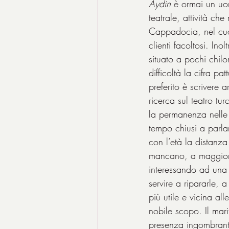
Aydin
 è ormai un uo
teatrale, attività ch
Cappadocia, nel cuor
clienti facoltosi. Ino
situato a pochi chil
difficoltà la cifra p
preferito è scrivere 
ricerca sul teatro tu
la permanenza nelle 
tempo chiusi a parla
con l’età la distanza
mancano, a maggior r
interessando ad una 
servire a ripararle,
più utile e vicina al
nobile scopo. Il mari
presenza ingombrante