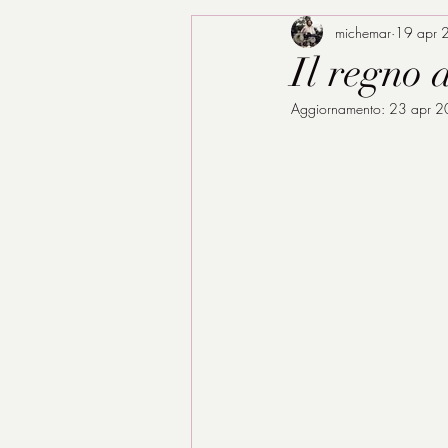
michemar
19 apr 
Il regno 
Aggiornamento:
23 apr 