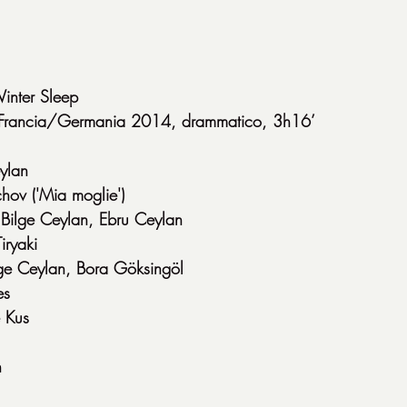
Winter Sleep
a/Francia/Germania 2014, drammatico, 3h16’
ylan
hov ('Mia moglie')
 Bilge Ceylan, Ebru Ceylan
iryaki
ge Ceylan, Bora Göksingöl
es
 Kus
n