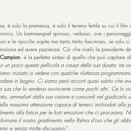
, è solo la premessa, è solo il terreno fertile su cui il film 
orroico. Un kammerspiel spinoso, verboso, ove i personaggi
ori e le ripicche sopite ma tanto tanto fascinoso, se solo ci
tenzione ed avere pazienza. Ciò che rivelò la presidente del
e Campion
, è la perfetta sintesi di quello che può capitare al
 un poco questa pellicola a causa della sua durata: tre or
biamo iniziato a vedere con qualche riluttanza programmand
dare in bagno. Ci siamo però accorti quasi subito che ave
ta sua che lo rendeva avvincente come pochi altri. Ce lo s
ato, ammaliati dalla sua visione e concordi nel giudicarlo un
la massima attenzione capace di tenerci inchiodati alla po
imento alla fatica per le forti emozioni che ci procurava. N
asformare il nostro gradimento nella Palma d’oro che gli ab
smo e senza molte discussioni”.