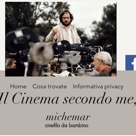
Titolo
Home
Cosa trovate
Informativa privacy
Avenir Light una delle font preferite dai
Il Cinema secondo me
designer. Facile da leggere, viene
grande
utilizzata per titoli e paragrafi.
michemar
cinefilo da bambino