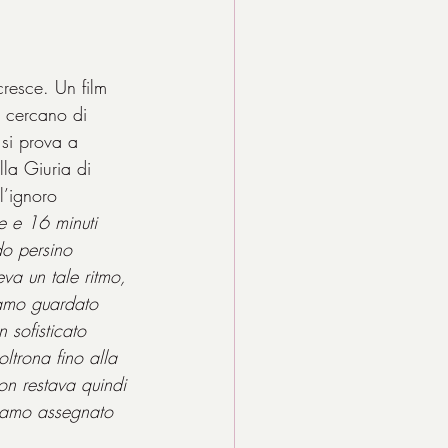
cresce. Un film 
 cercano di 
 si prova a 
la Giuria di 
l’ignoro 
e e 16 minuti 
o persino 
va un tale ritmo, 
iamo guardato 
 sofisticato 
ltrona fino alla 
on restava quindi 
biamo assegnato 