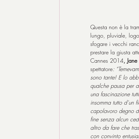
Questa non è la trama
lungo, pluviale, log
sfogare i vecchi ranc
prestare la giusta at
Cannes 2014
, Jan
spettatore
: “Temevamo
sono tante! E lo ab
qualche pausa per an
una fascinazione tut
insomma tutto d’un fi
capolavoro degno del
fine senza alcun ced
altro da fare che tr
con convinto entusia