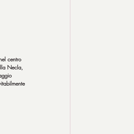
el centro 
lla Necla, 
saggio 
vitabilmente 