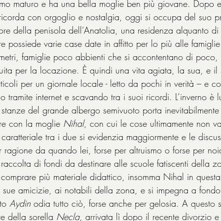
mo maturo e ha una bella moglie ben più giovane. Dopo ess
e ricorda con orgoglio e nostalgia, oggi si occupa del suo pr
e della penisola dell’Anatolia, una residenza alquanto di 
ltre possiede varie case date in affitto per lo più alle famiglie
ometri, famiglie poco abbienti che si accontentano di poc
attuita per la locazione. È quindi una vita agiata, la sua, e i
articoli per un giornale locale - letto da pochi in verità – e 
rco tramite internet e scavando tra i suoi ricordi. L’inverno è
stanze del grande albergo semivuoto porta inevitabilmente 
re con la moglie 
Nihal
, con cui le cose ultimamente non v
 caratteriale tra i due si evidenzia maggiormente e le discu
agione da quando lei, forse per altruismo o forse per noia
raccolta di fondi da destinare alle scuole fatiscenti della 
 a comprare più materiale didattico, insomma Nihal in questa
le sue amicizie, ai notabili della zona, e si impegna a fond
to 
Aydin
 odia tutto ciò, forse anche per gelosia. A questo 
 della sorella 
Necla
, arrivata lì dopo il recente divorzio e