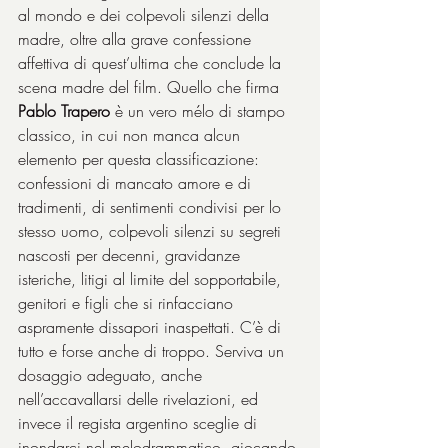
al mondo e dei colpevoli silenzi della 
madre, oltre alla grave confessione 
affettiva di quest’ultima che conclude la 
scena madre del film. Quello che firma 
Pablo Trapero
 è un vero mélo di stampo 
classico, in cui non manca alcun 
elemento per questa classificazione: 
confessioni di mancato amore e di 
tradimenti, di sentimenti condivisi per lo 
stesso uomo, colpevoli silenzi su segreti 
nascosti per decenni, gravidanze 
isteriche, litigi al limite del sopportabile, 
genitori e figli che si rinfacciano 
aspramente dissapori inaspettati. C’è di 
tutto e forse anche di troppo. Serviva un 
dosaggio adeguato, anche 
nell’accavallarsi delle rivelazioni, ed 
invece il regista argentino sceglie di 
inondarci nel melodrammatico, giocando 