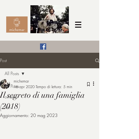
Il Cinema secondo me,
Post
michemar
All Posts
cinefilo da bambino
michemar
All Posts
16 apr 2020
Tempo di lettura: 5 min
Il segreto di una famiglia
cinema
(2018)
film
Aggiornamento:
20 mag 2023