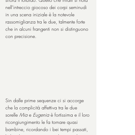
sfiora il torbido. Quello che infatti si nota 
nell’intreccio giocoso dei corpi seminudi 
in una scena iniziale è la notevole 
rassomiglianza tra le due, talmente forte 
che in alcuni frangenti non si distinguono 
con precisione.
Sin dalle prime sequenze ci si accorge 
che la complicità affettiva tra le due 
sorelle 
Mia
 e 
Eugenia
 è fortissima e il loro 
ricongiungimento le fa tornare quasi 
bambine, ricordando i bei tempi passati, 