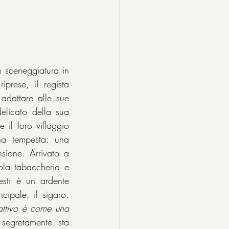
 sceneggiatura in 
cui si è tenuto molto vicino alle sue pagine, ma è deceduto prima delle riprese, il regista 
adattare alle sue 
elicato della sua 
e il loro villaggio 
a tempesta: una 
ione. Arrivato a 
ola tabaccheria e 
sti è un ardente 
ipale, il sigaro. 
ttivo è come una 
egretamente sta 