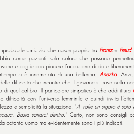
l'improbabile amicizia che nasce proprio tra 
Frantz
 e 
Freud
.
abbia come pazienti solo coloro che possono permetters
giovane e coglie con piacere l’occasione di dare liberamente
attempo si è innamorato di una ballerina, 
Anezka
. Anzi,
elle difficoltà che incontra che il giovane si trova nella nec
 di quel calibro. Il particolare simpatico è che addirittura 
 difficoltà con l’universo femminile e quindi invita l’atten
lezza e semplicità la situazione. “
A volte un sigaro è solo 
cqua. Basta saltarci dentro.
” Certo, non sono consigli co
da cotanto uomo ma evidentemente sono i più indicati.