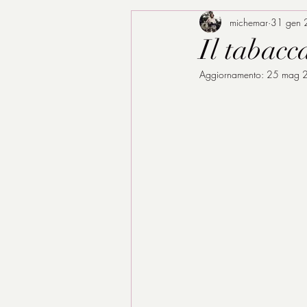
michemar
31 gen
Il tabacc
Aggiornamento:
25 mag 