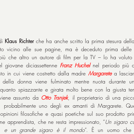
di 
Klaus Richter
 che ha anche scritto la prima stesura della
più che altro un autore di film per la TV – lo ha voluto 
l giovane diciassettenne 
Franz Huchel
 nel periodo più d
to in cui viene costretto dalla madre 
Margarete
 a lasciar
della donna viene fulminato mentre nuota durante un
lquanto spiazzante e girata molto bene con la giusta tens
viene assunto da 
Otto Trsnjek
, il proprietario di una picc
li, probabilmente uno degli ex amanti di Margarete. Que
opinioni filosofiche e quasi poetiche sul suo prodotto princ
e apprendista, che ne resta impressionato, “
Un sigaro ca
.. e un grande sigaro è il mondo
”. È un uomo che s