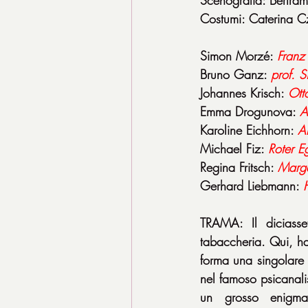
Costumi: Caterina 
Simon Morzé: 
Franz
Bruno Ganz: 
prof. 
Johannes Krisch: 
Otto
Emma Drogunova: 
A
Karoline Eichhorn: 
A
Michael Fiz: 
Roter Eg
Regina Fritsch: 
Marga
Gerhard Liebmann: 
TRAMA: Il diciasse
tabaccheria. Qui, ha
forma una singolare 
nel famoso psicanalis
un grosso enigma.