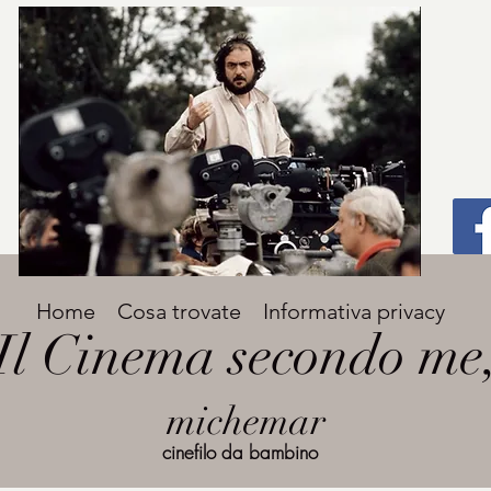
Titolo
Home
Cosa trovate
Informativa privacy
Avenir Light una delle font preferite dai
Il Cinema secondo me
designer. Facile da leggere, viene
grande
utilizzata per titoli e paragrafi.
michemar
cinefilo da bambino