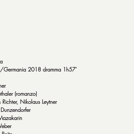
na
stria/Germania 2018 dramma 1h57’
ner
thaler (romanzo)
 Richter, Nikolaus Leytner
 Dunzendorfer
Mazakarin
Weber
 Reite