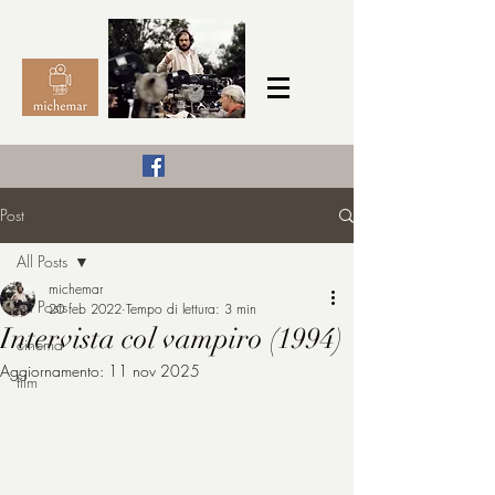
Il Cinema secondo me,
Post
michemar
All Posts
cinefilo da bambino
michemar
All Posts
20 feb 2022
Tempo di lettura: 3 min
Intervista col vampiro (1994)
cinema
Aggiornamento:
11 nov 2025
film