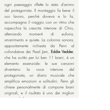
ogni paesaggio riflette lo stato d’animo 
del protagonista. Il montaggio fa bene il 
suo lavoro, perché doveva e lo fa, 
accompagna il viaggio con un ritmo che 
rispecchia la crescita interiore di Chris, 
alternando momenti di euforia, 
smarrimento e quiete. La colonna sonora, 
appositamente richiesta da Penn al 
cofondatore dei Pearl Jam, 
Eddie Vedder
, 
che ha scritto per lui ben 11 brani, è un 
elemento essenziale: le sue canzoni 
diventano la voce interiore del 
protagonista, un diario musicale che 
amplifica emozioni e solitudini. Penn gli 
chiese personalmente di comporre brani 
originali, e il risultato è uno dei migliori 
esempi di fusione tra musica e racconto 
degli ultimi decenni.