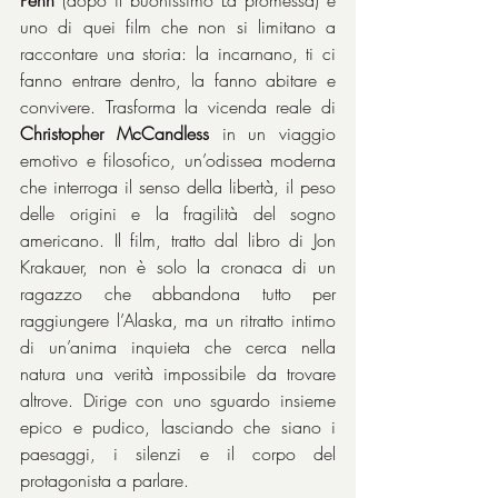
Penn
 (dopo il buonissimo La promessa) è 
uno di quei film che non si limitano a 
raccontare una storia: la incarnano, ti ci 
fanno entrare dentro, la fanno abitare e 
convivere. Trasforma la vicenda reale di 
Christopher McCandless
 in un viaggio 
emotivo e filosofico, un’odissea moderna 
che interroga il senso della libertà, il peso 
delle origini e la fragilità del sogno 
americano. Il film, tratto dal libro di Jon 
Krakauer, non è solo la cronaca di un 
ragazzo che abbandona tutto per 
raggiungere l’Alaska, ma un ritratto intimo 
di un’anima inquieta che cerca nella 
natura una verità impossibile da trovare 
altrove. Dirige con uno sguardo insieme 
epico e pudico, lasciando che siano i 
paesaggi, i silenzi e il corpo del 
protagonista a parlare.