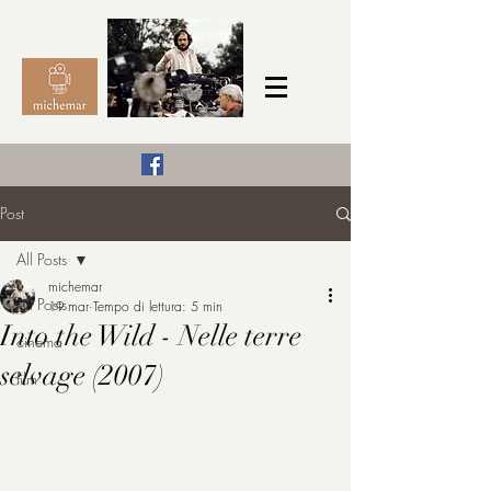
Il Cinema secondo me,
Post
michemar
All Posts
cinefilo da bambino
michemar
All Posts
19 mar
Tempo di lettura: 5 min
Into the Wild - Nelle terre
cinema
selvage (2007)
film