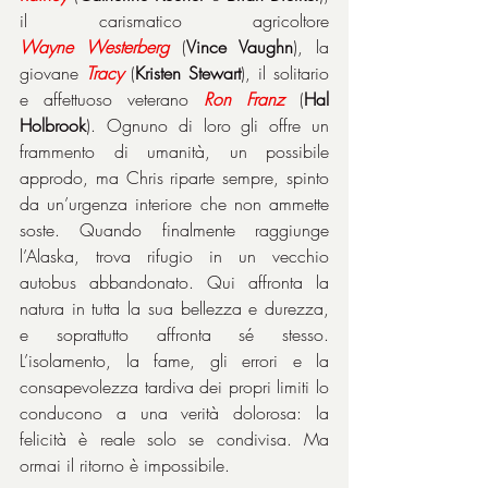
il carismatico agricoltore 
Wayne
Westerberg
 (
Vince Vaughn
), la 
giovane 
Tracy
 (
Kristen Stewart
), il solitario 
e affettuoso veterano 
Ron
Franz
 (
Hal 
Holbrook
). Ognuno di loro gli offre un 
frammento di umanità, un possibile 
approdo, ma Chris riparte sempre, spinto 
da un’urgenza interiore che non ammette 
soste. Quando finalmente raggiunge 
l’Alaska, trova rifugio in un vecchio 
autobus abbandonato. Qui affronta la 
natura in tutta la sua bellezza e durezza, 
e soprattutto affronta sé stesso. 
L’isolamento, la fame, gli errori e la 
consapevolezza tardiva dei propri limiti lo 
conducono a una verità dolorosa: la 
felicità è reale solo se condivisa. Ma 
ormai il ritorno è impossibile.