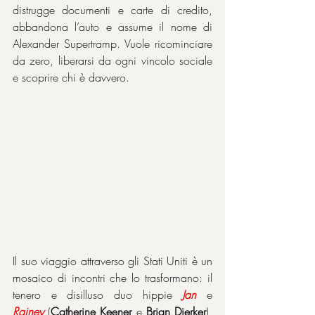
distrugge documenti e carte di credito, 
abbandona l’auto e assume il nome di 
Alexander Supertramp. Vuole ricominciare 
da zero, liberarsi da ogni vincolo sociale 
e scoprire chi è davvero.
Il suo viaggio attraverso gli Stati Uniti è un 
mosaico di incontri che lo trasformano: il 
tenero e disilluso duo hippie 
Jan
 e 
Rainey
 (
Catherine Keener
 e 
Brian Dierker
), 