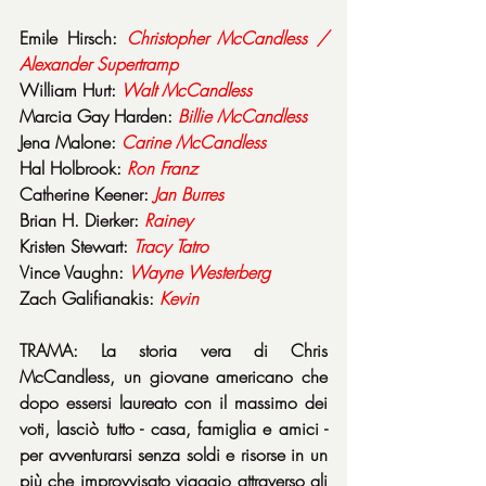
Emile Hirsch: 
Christopher McCandless / 
Alexander Supertramp
William Hurt: 
Walt
McCandless
Marcia Gay Harden: 
Billie
McCandless
Jena Malone: 
Carine
McCandless
Hal Holbrook: 
Ron
Franz
Catherine Keener: 
Jan
Burres
Brian H. Dierker: 
Rainey
Kristen Stewart: 
Tracy
Tatro
Vince Vaughn: 
Wayne
Westerberg
Zach Galifianakis: 
Kevin
TRAMA: La storia vera di Chris 
McCandless, un giovane americano che 
dopo essersi laureato con il massimo dei 
voti, lasciò tutto - casa, famiglia e amici - 
per avventurarsi senza soldi e risorse in un 
più che improvvisato viaggio attraverso gli 