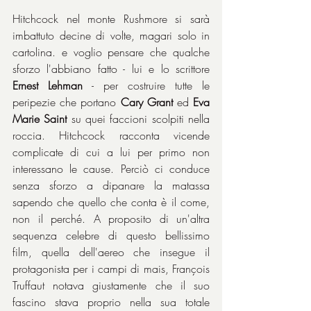
Hitchcock nel monte Rushmore si sarà 
imbattuto decine di volte, magari solo in 
cartolina. e voglio pensare che qualche 
sforzo l'abbiano fatto - lui e lo scrittore 
Ernest Lehman
 - per costruire tutte le 
peripezie che portano 
Cary Grant
 ed 
Eva 
Marie Saint
 su quei faccioni scolpiti nella 
roccia. Hitchcock racconta vicende 
complicate di cui a lui per primo non 
interessano le cause. Perciò ci conduce 
senza sforzo a dipanare la matassa 
sapendo che quello che conta è il come, 
non il perché. A proposito di un'altra 
sequenza celebre di questo bellissimo 
film, quella dell'aereo che insegue il 
protagonista per i campi di mais, François 
Truffaut notava giustamente che il suo 
fascino stava proprio nella sua totale 