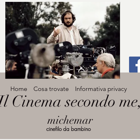
Titolo
Home
Cosa trovate
Informativa privacy
Avenir Light una delle font preferite dai
Il Cinema secondo me
designer. Facile da leggere, viene
grande
utilizzata per titoli e paragrafi.
michemar
cinefilo da bambino