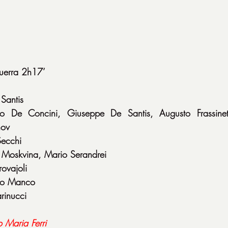
uerra 2h17’
Santis
io De Concini, Giuseppe De Santis, Augusto Frassinet
nov
Secchi
 Moskvina, Mario Serandrei
ovajoli
no Manco
rinucci
o
Maria
Ferri