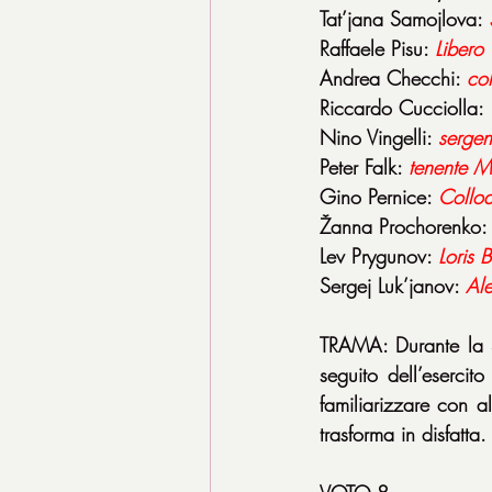
Tat’jana Samojlova: 
Raffaele Pisu: 
Libero
Andrea Checchi: 
co
Riccardo Cucciolla: 
Nino Vingelli: 
sergen
Peter Falk: 
tenente
M
Gino Pernice: 
Collod
Žanna Prochorenko:
Lev Prygunov: 
Loris
B
Sergej Luk’janov: 
Al
TRAMA: Durante la S
seguito dell’esercit
familiarizzare con al
trasforma in disfatta