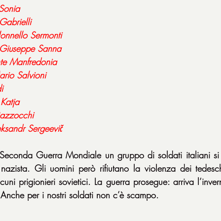
Sonia
Gabrielli
lonnello
Sermonti
Giuseppe
Sanna
te
Manfredonia
ario
Salvioni
i
 
Katja
azzocchi
eksandr
Sergeevič
econda Guerra Mondiale un gruppo di soldati italiani si t
o nazista. Gli uomini però rifiutano la violenza dei tedesch
cuni prigionieri sovietici. La guerra prosegue: arriva l’inver
. Anche per i nostri soldati non c’è scampo.