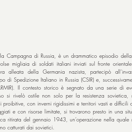
 la Campagna di Russia, è un drammatico episodio dell
se migliaia di soldati italiani inviati sul fronte orientale
ora alleata della Germania nazista, partecipò all’invas
po di Spedizione Italiano in Russia (CSIR) e, successivame
(ARMIR). Il contesto storico è segnato da una serie di ev
 russo si rivelò ostile non solo per la resistenza sovietica
proibitive, con inverni rigidissimi e territori vasti e difficili 
giati e con risorse limitate, si trovarono presto in una sit
ica ritirata del gennaio 1943, un’operazione nella quale mi
no catturati dai sovietici.