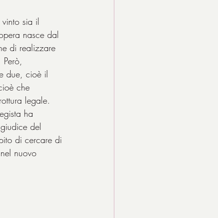
into sia il 
L’opera nasce dal 
ne di realizzare 
. Però, 
e due, cioè il 
 cioè che 
ottura legale. 
regista ha 
 giudice del 
pito di cercare di 
 nel nuovo 