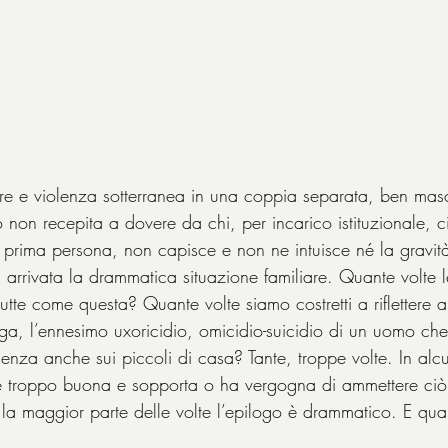
e e violenza sotterranea in una coppia separata, ben masc
 non recepita a dovere da chi, per incarico istituzionale, ci
prima persona, non capisce e non ne intuisce né la gravità
ra arrivata la drammatica situazione familiare. Quante volte
utte come questa? Quante volte siamo costretti a riflettere a
ga, l’ennesimo uxoricidio, omicidio-suicidio di un uomo che
enza anche sui piccoli di casa? Tante, troppe volte. In alcu
è troppo buona e sopporta o ha vergogna di ammettere ciò
la maggior parte delle volte l’epilogo è drammatico. E q