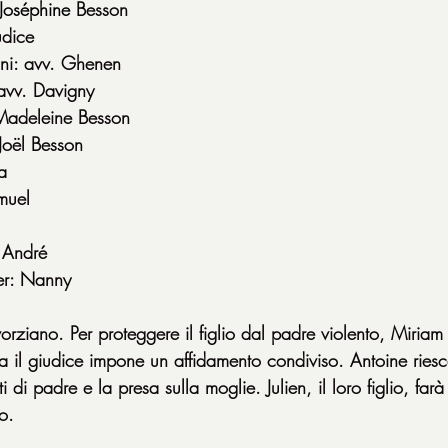
Joséphine 
Besson
udice
tini: avv. Ghenen
avv. Davigny
 Madeleine Besson
Joël Besson
a
muel
 André
er: Nanny
rziano. Per proteggere il figlio dal padre violento, Miriam
a il giudice impone un affidamento condiviso. Antoine riesc
ti di padre e la presa sulla moglie. Julien, il loro figlio, farà 
o.