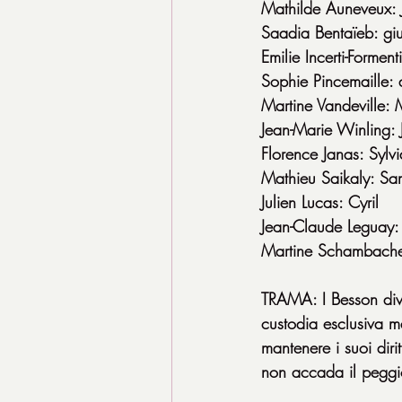
Mathilde Auneveux: 
Saadia Bentaïeb: gi
Emilie Incerti-Formen
Sophie Pincemaille: 
Martine Vandeville:
Jean-Marie Winling: 
Florence Janas: Sylvi
Mathieu Saikaly: Sa
Julien Lucas: Cyril
Jean-Claude Leguay:
Martine Schambach
TRAMA: I Besson divo
custodia esclusiva m
mantenere i suoi dirit
non accada il peggi