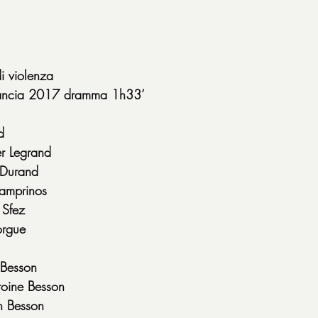
di violenza
Francia 2017 dramma 1h33’
d
er Legrand
 Durand
amprinos
 Sfez
orgue
 Besson
toine Besson
n Besson