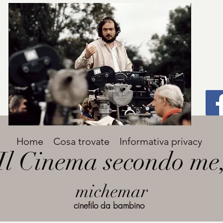
Titolo
Home
Cosa trovate
Informativa privacy
Avenir Light una delle font preferite dai
Il Cinema secondo me
designer. Facile da leggere, viene
grande
utilizzata per titoli e paragrafi.
michemar
cinefilo da bambino