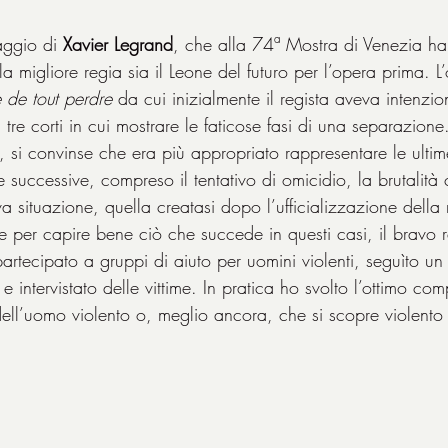
aggio di 
Xavier Legrand
, che alla 74ª Mostra di Venezia ha v
a migliore regia sia il Leone del futuro per l’opera prima. 
 de tout perdre
 da cui inizialmente il regista aveva intenzio
: tre corti in cui mostrare le faticose fasi di una separazione
 si convinse che era più appropriato rappresentare le ultim
e successive, compreso il tentativo di omicidio, la brutalità
a situazione, quella creatasi dopo l’ufficializzazione della r
m e per capire bene ciò che succede in questi casi, il bravo 
partecipato a gruppi di aiuto per uomini violenti, seguìto un
 e intervistato delle vittime. In pratica ho svolto l’ottimo com
dell’uomo violento o, meglio ancora, che si scopre violento