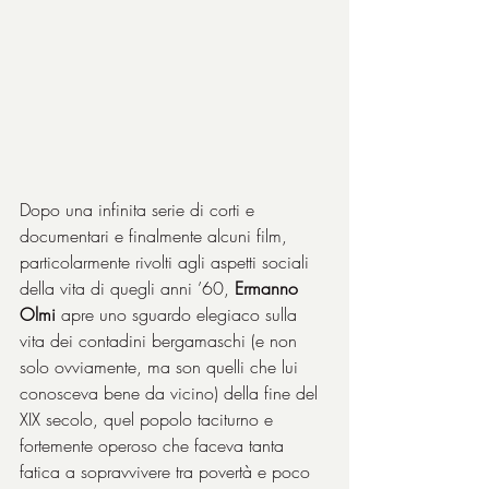
Dopo una infinita serie di corti e 
documentari e finalmente alcuni film, 
particolarmente rivolti agli aspetti sociali 
della vita di quegli anni ’60, 
Ermanno 
Olmi
 apre uno sguardo elegiaco sulla 
vita dei contadini bergamaschi (e non 
solo ovviamente, ma son quelli che lui 
conosceva bene da vicino) della fine del 
XIX secolo, quel popolo taciturno e 
fortemente operoso che faceva tanta 
fatica a sopravvivere tra povertà e poco 