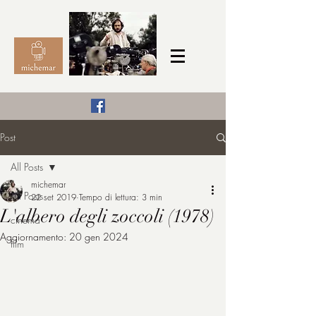
Il Cinema secondo me,
Post
michemar
All Posts
cinefilo da bambino
michemar
All Posts
22 set 2019
Tempo di lettura: 3 min
L'albero degli zoccoli (1978)
cinema
Aggiornamento:
20 gen 2024
film