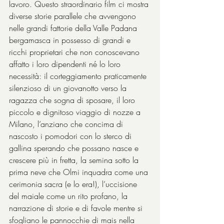
lavoro. Questo straordinario film ci mostra 
diverse storie parallele che avvengono 
nelle grandi fattorie della Valle Padana 
bergamasca in possesso di grandi e 
ricchi proprietari che non conoscevano 
affatto i loro dipendenti né lo loro 
necessità: il corteggiamento praticamente 
silenzioso di un giovanotto verso la 
ragazza che sogna di sposare, il loro 
piccolo e dignitoso viaggio di nozze a 
Milano, l’anziano che concima di 
nascosto i pomodori con lo sterco di 
gallina sperando che possano nasce e 
crescere più in fretta, la semina sotto la 
prima neve che Olmi inquadra come una 
cerimonia sacra (e lo era!), l’uccisione 
del maiale come un rito profano, la 
narrazione di storie e di favole mentre si 
sfogliano le pannocchie di mais nella 